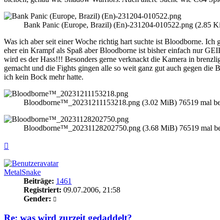
Bank Panic (Europe, Brazil) (En)-231204-010522.png (2.85 Ki
Was ich aber seit einer Woche richtig hart suchte ist Bloodborne. I
eher ein Krampf als Spaß aber Bloodborne ist bisher einfach nur GEIL
wird es der Hass!!! Besonders gerne verknackt die Kamera in brenzlig
gemacht und die Fights gingen alle so weit ganz gut auch gegen die 
ich kein Bock mehr hatte.
Bloodborne™_20231211153218.png (3.02 MiB) 76519 mal bet
Bloodborne™_20231128202750.png (3.68 MiB) 76519 mal bet
Nach
oben
MetalSnake
Beiträge:
1461
Registriert:
09.07.2006, 21:58
Gender:
Re: was wird zurzeit gedaddelt?