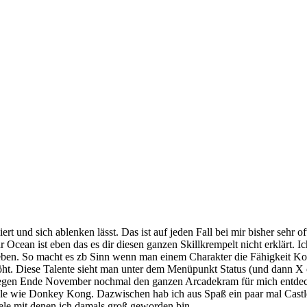
liert und sich ablenken lässt. Das ist auf jeden Fall bei mir bisher se
Ocean ist eben das es dir diesen ganzen Skillkrempelt nicht erklärt. I
 geben. So macht es zb Sinn wenn man einem Charakter die Fähigkeit Ko
höht. Diese Talente sieht man unter dem Menüpunkt Status (und dann X o
ch gegen Ende November nochmal den ganzen Arcadekram für mich entde
spiele wie Donkey Kong. Dazwischen hab ich aus Spaß ein paar mal Ca
ele mit denen ich damals groß geworden bin.