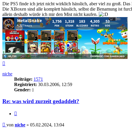
Die PS5 finde ich jetzt nicht wirklich hässlich, aber viel zu groß. 
Die XBoxen sind alle komplett hässlich, selbst die Benamung ist furc
allein deshalb würde ich mir den Mist nicht kaufen.
Nach
oben
niche
Beiträge:
1571
Registriert:
30.03.2006, 12:59
Gender:
Re: was wird zurzeit gedaddelt?
Zitieren
Beitrag
von
niche
»
05.02.2024, 13:04