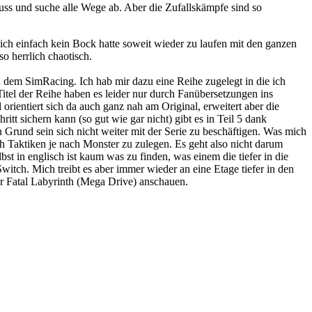
ss und suche alle Wege ab. Aber die Zufallskämpfe sind so
ch einfach kein Bock hatte soweit wieder zu laufen mit den ganzen
o herrlich chaotisch.
 dem SimRacing. Ich hab mir dazu eine Reihe zugelegt in die ich
Titel der Reihe haben es leider nur durch Fanübersetzungen ins
rientiert sich da auch ganz nah am Original, erweitert aber die
itt sichern kann (so gut wie gar nicht) gibt es in Teil 5 dank
 Grund sein sich nicht weiter mit der Serie zu beschäftigen. Was mich
ich Taktiken je nach Monster zu zulegen. Es geht also nicht darum
 in englisch ist kaum was zu finden, was einem die tiefer in die
Switch. Mich treibt es aber immer wieder an eine Etage tiefer in den
r Fatal Labyrinth (Mega Drive) anschauen.