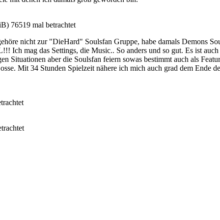
B) 76519 mal betrachtet
ch gehöre nicht zur "DieHard" Soulsfan Gruppe, habe damals Demons Soul
!!! Ich mag das Settings, die Music.. So anders und so gut. Es ist auc
en Situationen aber die Soulsfan feiern sowas bestimmt auch als Featu
Bosse. Mit 34 Stunden Spielzeit nähere ich mich auch grad dem Ende des
rachtet
rachtet