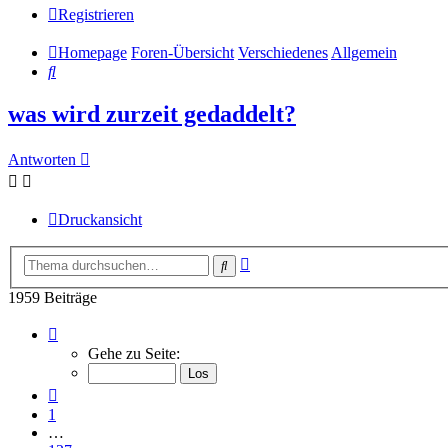
Registrieren
Homepage
Foren-Übersicht
Verschiedenes
Allgemein
Suche
was wird zurzeit gedaddelt?
Antworten
Druckansicht
Erweiterte
Suche
Suche
1959 Beiträge
Seite
129
Gehe zu Seite:
von
131
Vorherige
1
…