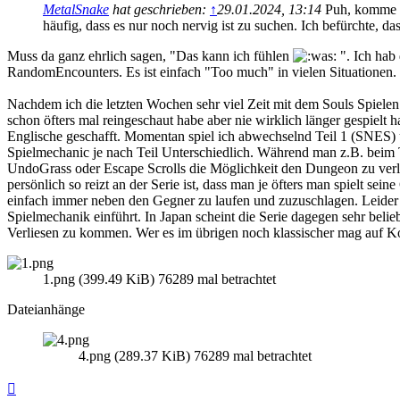
MetalSnake
hat geschrieben:
↑
29.01.2024, 13:14
Puh, komme ka
häufig, dass es nur noch nervig ist zu suchen. Ich befürchte, d
Muss da ganz ehrlich sagen, "Das kann ich fühlen
". Ich hab
RandomEncounters. Es ist einfach "Too much" in vielen Situationen. Da
Nachdem ich die letzten Wochen sehr viel Zeit mit dem Souls Spielen
schon öfters mal reingeschaut habe aber nie wirklich länger gespielt 
Englische geschafft. Momentan spiel ich abwechselnd Teil 1 (SNES) un
Spielmechanic je nach Teil Unterschiedlich. Während man z.B. beim Tod 
UndoGrass oder Escape Scrolls die Möglichkeit den Dungeon zu verlass
persönlich so reizt an der Serie ist, dass man je öfters man spielt s
einfach immer neben den Gegner zu laufen und zuzuschlagen. Leider g
Spielmechanik einführt. In Japan scheint die Serie dagegen sehr belie
Verliesen zu kommen. Wer es im übrigen noch klassischer mag auf K
1.png (399.49 KiB) 76289 mal betrachtet
Dateianhänge
4.png (289.37 KiB) 76289 mal betrachtet
Nach