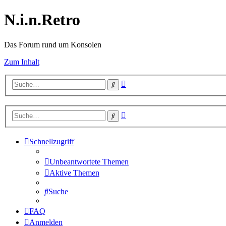
N.i.n.Retro
Das Forum rund um Konsolen
Zum Inhalt
Erweiterte
Suche
Suche
Erweiterte
Suche
Suche
Schnellzugriff
Unbeantwortete Themen
Aktive Themen
Suche
FAQ
Anmelden