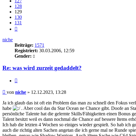
127
128
129
130
131
Nächste
niche
Beiträge:
1571
Registriert:
30.03.2006, 12:59
Gender:
Re: was wird zurzeit gedaddelt?
Zitieren
Beitrag
von
niche
»
12.12.2023, 13:28
Ja ich glaub das ist oft ein Problem das man zu schnell den Fokus ver
habe
. Aber cool das du Star Ocean ne Chance gibt. Doofe an Star 
persönliche Talente hat die gelernte Skills/Fähigkeiten einen Bonus
Talent besitzt weil es dann nochmal die Chance auf bessere Items er
Ich hab die letzten 4 Wochen so einiges wieder gespielt. So hab i
auch die richtig alten Sachen angetan die ich gerne mal ne Runde 
bleiben, genau wie Shadow Warriors. Auch ältere Sache wie C64 Spi