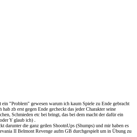
hr oft ein "Problem" gewesen warum ich kaum Spiele zu Ende gebracht
ch hab zb erst gegen Ende gecheckt das jeder Charakter seine
chen, Schmieden etc bei bringt, das bei dem macht der dafür ein
der Y glaub ich) .
ckt darunter die ganz geilen ShootnUps (Shumps) und mir haben es
stlevania II Belmont Revenge aufm GB durchgespielt um in Übung zu