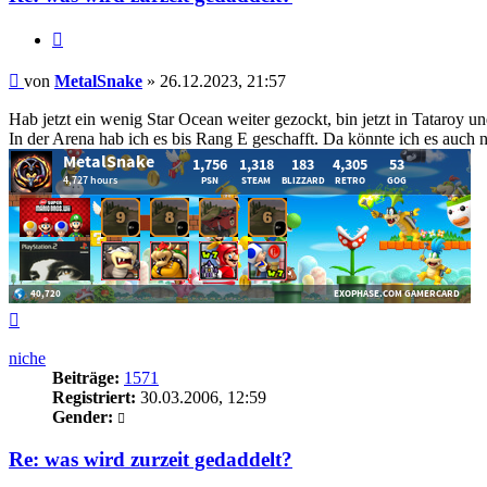
Zitieren
Beitrag
von
MetalSnake
»
26.12.2023, 21:57
Hab jetzt ein wenig Star Ocean weiter gezockt, bin jetzt in Tataroy 
In der Arena hab ich es bis Rang E geschafft. Da könnte ich es auch
Nach
oben
niche
Beiträge:
1571
Registriert:
30.03.2006, 12:59
Gender:
Re: was wird zurzeit gedaddelt?