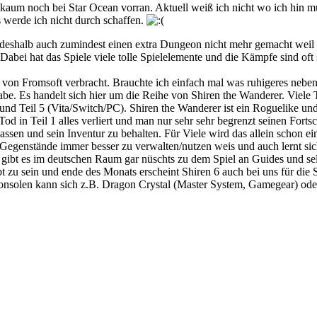
um noch bei Star Ocean vorran. Aktuell weiß ich nicht wo ich hin mu
as werde ich nicht durch schaffen.
 deshalb auch zumindest einen extra Dungeon nicht mehr gemacht weil i
bei hat das Spiele viele tolle Spielelemente und die Kämpfe sind oft s
 von Fromsoft verbracht. Brauchte ich einfach mal was ruhigeres neben
habe. Es handelt sich hier um die Reihe von Shiren the Wanderer. Viele 
d Teil 5 (Vita/Switch/PC). Shiren the Wanderer ist ein Roguelike und o
in Teil 1 alles verliert und man nur sehr sehr begrenzt seinen Fortschr
en und sein Inventur zu behalten. Für Viele wird das allein schon ein
eine Gegenstände immer besser zu verwalten/nutzen weis und auch lernt s
ibt es im deutschen Raum gar nüschts zu dem Spiel an Guides und selbst
bt zu sein und ende des Monats erscheint Shiren 6 auch bei uns für die 
onsolen kann sich z.B. Dragon Crystal (Master System, Gamegear) ode