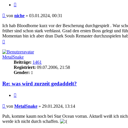
Zitieren
Beitrag
von
niche
»
03.01.2024, 00:31
Ich hab Bloodborne kurz vor der Bescherung durchgespielt . War sch
früher sind schon stark verblasst. Grad den ersten Boss gelegt und fü
Momentan bin ich aber dran Dark Souls Remaster durchzuspielen hab 
Nach
oben
MetalSnake
Beiträge:
1461
Registriert:
09.07.2006, 21:58
Gender:
Re: was wird zurzeit gedaddelt?
Zitieren
Beitrag
von
MetalSnake
»
29.01.2024, 13:14
Puh, komme kaum noch bei Star Ocean vorran. Aktuell weiß ich nicht w
werde ich nicht durch schaffen.