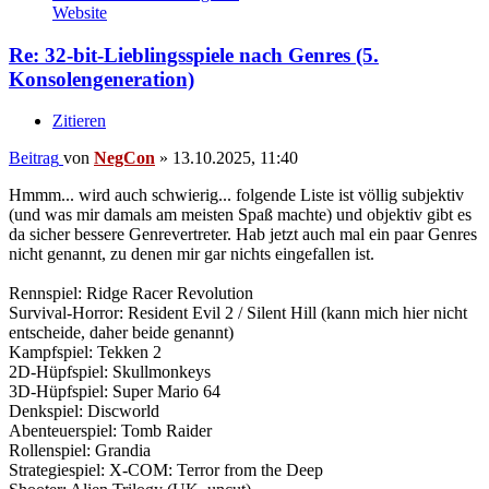
Website
Re: 32-bit-Lieblingsspiele nach Genres (5.
Konsolengeneration)
Zitieren
Beitrag
von
NegCon
»
13.10.2025, 11:40
Hmmm... wird auch schwierig... folgende Liste ist völlig subjektiv
(und was mir damals am meisten Spaß machte) und objektiv gibt es
da sicher bessere Genrevertreter. Hab jetzt auch mal ein paar Genres
nicht genannt, zu denen mir gar nichts eingefallen ist.
Rennspiel: Ridge Racer Revolution
Survival-Horror: Resident Evil 2 / Silent Hill (kann mich hier nicht
entscheide, daher beide genannt)
Kampfspiel: Tekken 2
2D-Hüpfspiel: Skullmonkeys
3D-Hüpfspiel: Super Mario 64
Denkspiel: Discworld
Abenteuerspiel: Tomb Raider
Rollenspiel: Grandia
Strategiespiel: X-COM: Terror from the Deep