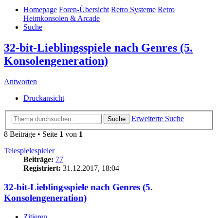
Homepage
Foren-Übersicht
Retro Systeme
Retro
Heimkonsolen & Arcade
Suche
32-bit-Lieblingsspiele nach Genres (5.
Konsolengeneration)
Antworten
Druckansicht
Erweiterte Suche
Suche
8 Beiträge • Seite
1
von
1
Telespielespieler
Beiträge:
77
Registriert:
31.12.2017, 18:04
32-bit-Lieblingsspiele nach Genres (5.
Konsolengeneration)
Zitieren