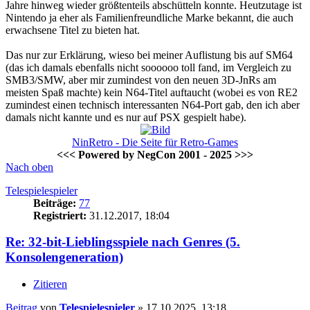
Jahre hinweg wieder größtenteils abschütteln konnte. Heutzutage ist
Nintendo ja eher als Familienfreundliche Marke bekannt, die auch
erwachsene Titel zu bieten hat.
Das nur zur Erklärung, wieso bei meiner Auflistung bis auf SM64
(das ich damals ebenfalls nicht soooooo toll fand, im Vergleich zu
SMB3/SMW, aber mir zumindest von den neuen 3D-JnRs am
meisten Spaß machte) kein N64-Titel auftaucht (wobei es von RE2
zumindest einen technisch interessanten N64-Port gab, den ich aber
damals nicht kannte und es nur auf PSX gespielt habe).
NinRetro - Die Seite für Retro-Games
<<< Powered by NegCon 2001 - 2025 >>>
Nach oben
Telespielespieler
Beiträge:
77
Registriert:
31.12.2017, 18:04
Re: 32-bit-Lieblingsspiele nach Genres (5.
Konsolengeneration)
Zitieren
Beitrag
von
Telespielespieler
»
17.10.2025, 13:18