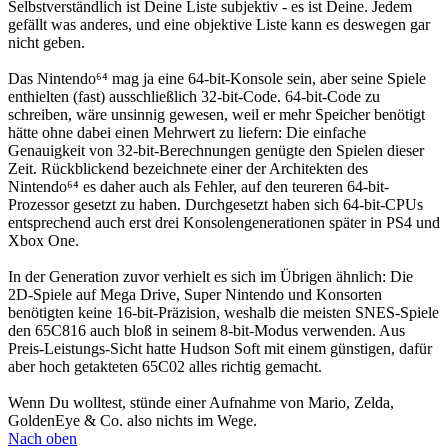
Selbstverständlich ist Deine Liste subjektiv - es ist Deine. Jedem
gefällt was anderes, und eine objektive Liste kann es deswegen gar
nicht geben.
Das Nintendo⁶⁴ mag ja eine 64-bit-Konsole sein, aber seine Spiele
enthielten (fast) ausschließlich 32-bit-Code. 64-bit-Code zu
schreiben, wäre unsinnig gewesen, weil er mehr Speicher benötigt
hätte ohne dabei einen Mehrwert zu liefern: Die einfache
Genauigkeit von 32-bit-Berechnungen genügte den Spielen dieser
Zeit. Rückblickend bezeichnete einer der Architekten des
Nintendo⁶⁴ es daher auch als Fehler, auf den teureren 64-bit-
Prozessor gesetzt zu haben. Durchgesetzt haben sich 64-bit-CPUs
entsprechend auch erst drei Konsolengenerationen später in PS4 und
Xbox One.
In der Generation zuvor verhielt es sich im Übrigen ähnlich: Die
2D-Spiele auf Mega Drive, Super Nintendo und Konsorten
benötigten keine 16-bit-Präzision, weshalb die meisten SNES-Spiele
den 65C816 auch bloß in seinem 8-bit-Modus verwenden. Aus
Preis-Leistungs-Sicht hatte Hudson Soft mit einem günstigen, dafür
aber hoch getakteten 65C02 alles richtig gemacht.
Wenn Du wolltest, stünde einer Aufnahme von Mario, Zelda,
GoldenEye & Co. also nichts im Wege.
Nach oben