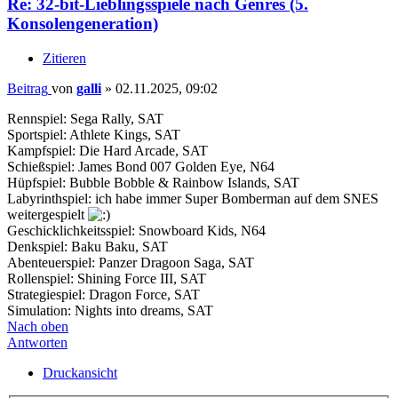
Re: 32-bit-Lieblingsspiele nach Genres (5.
Konsolengeneration)
Zitieren
Beitrag
von
galli
»
02.11.2025, 09:02
Rennspiel: Sega Rally, SAT
Sportspiel: Athlete Kings, SAT
Kampfspiel: Die Hard Arcade, SAT
Schießspiel: James Bond 007 Golden Eye, N64
Hüpfspiel: Bubble Bobble & Rainbow Islands, SAT
Labyrinthspiel: ich habe immer Super Bomberman auf dem SNES
weitergespielt
Geschicklichkeitsspiel: Snowboard Kids, N64
Denkspiel: Baku Baku, SAT
Abenteuerspiel: Panzer Dragoon Saga, SAT
Rollenspiel: Shining Force III, SAT
Strategiespiel: Dragon Force, SAT
Simulation: Nights into dreams, SAT
Nach oben
Antworten
Druckansicht