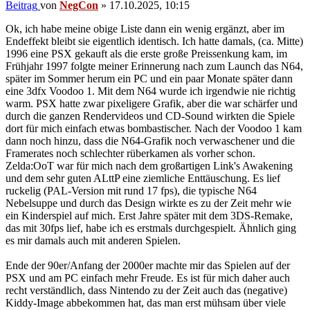
Beitrag
von
NegCon
»
17.10.2025, 10:15
Ok, ich habe meine obige Liste dann ein wenig ergänzt, aber im
Endeffekt bleibt sie eigentlich identisch. Ich hatte damals, (ca. Mitte)
1996 eine PSX gekauft als die erste große Preissenkung kam, im
Frühjahr 1997 folgte meiner Erinnerung nach zum Launch das N64,
später im Sommer herum ein PC und ein paar Monate später dann
eine 3dfx Voodoo 1. Mit dem N64 wurde ich irgendwie nie richtig
warm. PSX hatte zwar pixeligere Grafik, aber die war schärfer und
durch die ganzen Rendervideos und CD-Sound wirkten die Spiele
dort für mich einfach etwas bombastischer. Nach der Voodoo 1 kam
dann noch hinzu, dass die N64-Grafik noch verwaschener und die
Framerates noch schlechter rüberkamen als vorher schon.
Zelda:OoT war für mich nach dem großartigen Link's Awakening
und dem sehr guten ALttP eine ziemliche Enttäuschung. Es lief
ruckelig (PAL-Version mit rund 17 fps), die typische N64
Nebelsuppe und durch das Design wirkte es zu der Zeit mehr wie
ein Kinderspiel auf mich. Erst Jahre später mit dem 3DS-Remake,
das mit 30fps lief, habe ich es erstmals durchgespielt. Ähnlich ging
es mir damals auch mit anderen Spielen.
Ende der 90er/Anfang der 2000er machte mir das Spielen auf der
PSX und am PC einfach mehr Freude. Es ist für mich daher auch
recht verständlich, dass Nintendo zu der Zeit auch das (negative)
Kiddy-Image abbekommen hat, das man erst mühsam über viele