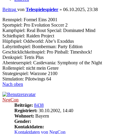
Beitrag
von
Telespielespieler
»
06.10.2025, 23:38
Rennspiel: Formel Eins 2001
Sportspiel: Pro Evolution Soccer 2
Kampfspiel: Real Bout Special: Dominated Mind
Schießspiel: Raiden Project
Hüpfspiel: Oddworld: Abe’s Exoddus
Labyrinthspiel: Bomberman: Party Edition
Geschicklichkeitsspiel: Pro Pinball: Timeshock!
Denkspiel: Tetris Plus
Abenteuerspiel: Castlevania: Symphony of the Night
Rollenspiel: nicht mein Genre
Strategiespiel: Warzone 2100
Simulation: Pilotwings 64
Nach oben
NegCon
Beiträge:
8438
Registriert:
30.10.2002, 14:40
Wohnort:
Bayern
Gender:
Kontaktdaten:
Kontaktdaten von NegCon