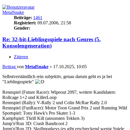
MetalSnake
Beiträge:
1461
Registriert:
09.07.2006, 21:58
Gender:
Re: 32-bit-Lieblingsspiele nach Genres (5.
Konsolengeneration)
Zitieren
Beitrag
von
MetalSnake
»
17.10.2025, 10:05
Selbstverständlich rein subjektiv, genau darum geht es ja bei
"Lieblingsspiele"
Rennspiel (Future Racer): Wipeout 2097, weitere Kandidaten:
Rollcage 1+2 und KillerLoop
Rennspiel (Rally): V-Rally 2 und Colin McRae Rally 2.0
Rennspiel (FunRacer): Motor Toon Grand Prix 2 und Running Wild
Sportspiel: Tony Hawk's Pro Skater 1-3
Kampfspiel: Thrill Kill (ansonsten Tekken 3)
Jump'n'Run 3D: Crash Bandicoot 2
Jump'n'Run 2D: Skullmonkeys (es gibt erschreckend wenig Spiele