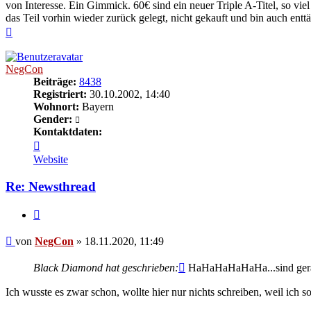
von Interesse. Ein Gimmick. 60€ sind ein neuer Triple A-Titel, so v
das Teil vorhin wieder zurück gelegt, nicht gekauft und bin auch enttä
Nach
oben
NegCon
Beiträge:
8438
Registriert:
30.10.2002, 14:40
Wohnort:
Bayern
Gender:
Kontaktdaten:
Kontaktdaten
von
Website
NegCon
Re: Newsthread
Zitieren
Beitrag
von
NegCon
»
18.11.2020, 11:49
Black Diamond hat geschrieben:
HaHaHaHaHaHa...sind gerad
Ich wusste es zwar schon, wollte hier nur nichts schreiben, weil i