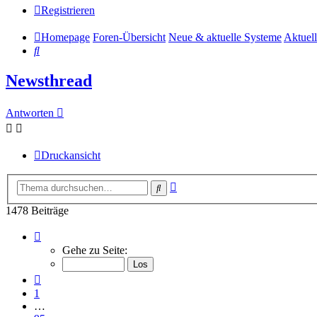
Registrieren
Homepage
Foren-Übersicht
Neue & aktuelle Systeme
Aktuel
Suche
Newsthread
Antworten
Druckansicht
Erweiterte
Suche
Suche
1478 Beiträge
Seite
99
Gehe zu Seite:
von
99
Vorherige
1
…