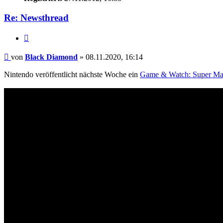
Re: Newsthread
Zitieren
Beitrag
von
Black Diamond
»
08.11.2020, 16:14
Nintendo veröffentlicht nächste Woche ein
Game & Watch: Super Mar