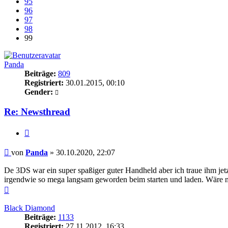
95
96
97
98
99
Panda
Beiträge:
809
Registriert:
30.01.2015, 00:10
Gender:
Re: Newsthread
Zitieren
Beitrag
von
Panda
»
30.10.2020, 22:07
De 3DS war ein super spaßiger guter Handheld aber ich traue ihm jetz
irgendwie so mega langsam geworden beim starten und laden. Wäre na
Nach
oben
Black Diamond
Beiträge:
1133
Registriert:
27.11.2012, 16:33