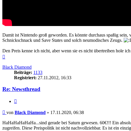
Damit ist Nintendo groß geworden. Es könnte durchaus spaßig sein, 
Schnickschnack und Save States und solch neumodisches Zeugs.
Den Preis kenne ich nicht, aber wenn sie es nicht übertreiben hole i
Nach
oben
Black Diamond
Beiträge:
1133
Registriert:
27.11.2012, 16:33
Re: Newsthread
Zitieren
Beitrag
von
Black Diamond
»
17.11.2020, 06:38
HaHaHaHaHaHa...sind gerade bei Saturn gewesen. 60€!!! Ein absolut l
zugreifen. Diese Preispolitik ist nicht nachvollziehbar. Es ist ein ein