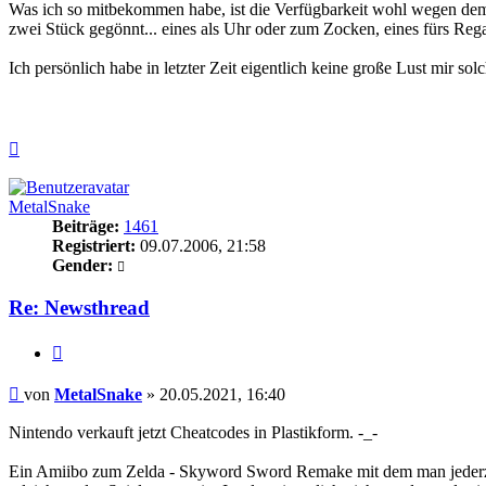
Was ich so mitbekommen habe, ist die Verfügbarkeit wohl wegen dem h
zwei Stück gegönnt... eines als Uhr oder zum Zocken, eines fürs Re
Ich persönlich habe in letzter Zeit eigentlich keine große Lust mir so
Nach
oben
MetalSnake
Beiträge:
1461
Registriert:
09.07.2006, 21:58
Gender:
Re: Newsthread
Zitieren
Beitrag
von
MetalSnake
»
20.05.2021, 16:40
Nintendo verkauft jetzt Cheatcodes in Plastikform. -_-
Ein Amiibo zum Zelda - Skyword Sword Remake mit dem man jederzei