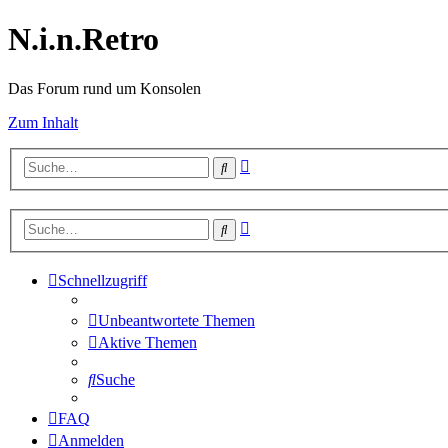
N.i.n.Retro
Das Forum rund um Konsolen
Zum Inhalt
Erweiterte
Suche
Suche
Erweiterte
Suche
Suche
Schnellzugriff
Unbeantwortete Themen
Aktive Themen
Suche
FAQ
Anmelden