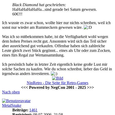
Black Diamond hat geschrieben:
HaHaHaHaHaHa...sind gerade bei Saturn gewesen.
60€!!!
Ich wusste es zwar schon, wollte hier nur nichts schreiben, weil ich
sonst nur wieder am Rummeckern gewesen wäre.
Was ich so mitbekommen habe, ist die Verfügbarkeit wohl wegen
dem hohen Preises recht gut. Ansonsten wird sich das Teil sicher
aber ausreichend gut verkaufen. Offenbar haben sich zahlreiche
Leute gleich zwei Stück gegönnt... eines als Uhr oder zum Zocken,
eines fürs Regal zur Wertansammlung.
Ich persönlich habe in letzter Zeit eigentlich keine große Lust mir
solche Sachen zu kaufen. Wie du schon schreibst, lieber das Geld in
irgendwas anders investieren.
NinRetro - Die Seite für Retro-Games
<<< Powered by NegCon 2001 - 2025 >>>
Nach oben
MetalSnake
Beiträge:
1461
Registriert:
09.07.2006, 21:58