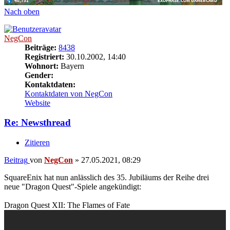
Nach oben
NegCon
Beiträge:
8438
Registriert:
30.10.2002, 14:40
Wohnort:
Bayern
Gender:
Kontaktdaten:
Kontaktdaten von NegCon
Website
Re: Newsthread
Zitieren
Beitrag
von
NegCon
»
27.05.2021, 08:29
SquareEnix hat nun anlässlich des 35. Jubiläums der Reihe drei
neue "Dragon Quest"-Spiele angekündigt:
Dragon Quest XII: The Flames of Fate