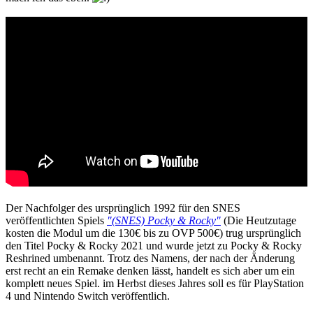
Der Nachfolger des ursprünglich 1992 für den SNES
veröffentlichten Spiels
"(SNES) Pocky & Rocky"
(Die Heutzutage
kosten die Modul um die 130€ bis zu OVP 500€) trug ursprünglich
den Titel Pocky & Rocky 2021 und wurde jetzt zu Pocky & Rocky
Reshrined umbenannt. Trotz des Namens, der nach der Änderung
erst recht an ein Remake denken lässt, handelt es sich aber um ein
komplett neues Spiel. im Herbst dieses Jahres soll es für PlayStation
4 und Nintendo Switch veröffentlich.