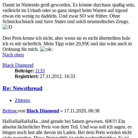
Damit ist Nintendo groß geworden. Es könnte durchaus spaßig sein,
vielleicht im Urlaub oder so ganz simpel beim Warten auf irgend
etwas ein wenig zu daddeln. Und zwar SO wie früher. Ohne
Schnickschnack und Save States und solch neumodisches Zeugs.
Den Preis kenne ich nicht, aber wenn sie es nicht übertreiben hole
ich es mir sicherlich. Mein Tipp wäre 29,95€ und das wäre auch in
Ordnung für mich.
Nach oben
Black Diamond
Beiträge:
1133
Registriert:
27.11.2012, 16:33
Re: Newsthread
Zitieren
Beitrag
von
Black Diamond
»
17.11.2020, 06:38
HaHaHaHaHaHa...sind gerade bei Saturn gewesen. 60€!!! Ein
absolut lächerlicher Preis von dem Teil. Und was soll ich sagen, es
hingen noch fast alle davon im Laden. Bei dem Preis werden nicht
viele zugreifen. Diese Preispolitik ist nicht nachvollziehbar. Es ist