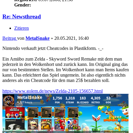
Gender:
Re: Newsthread
Zitieren
Beitrag
von
MetalSnake
»
20.05.2021, 16:40
Nintendo verkauft jetzt Cheatcodes in Plastikform. -_-
Ein Amiibo zum Zelda - Skyword Sword Remake mit dem man
jederzeit in den Wolkenhort und zurück kann. Im Original ging das
nur von bestimmten Stellen. Im Wolkenhort kann man Items kaufen
kann. Das erleichtert das Spiel ungemein. Ist also eigentlich nichts
anderes als ein Cheatcode für den man 25$ bezahlen soll.
https://www.golem.de/news/Zelda-2105-156657.html