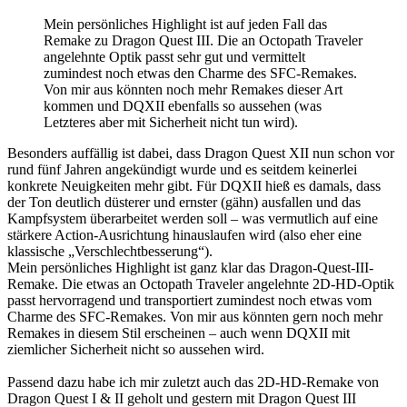
Mein persönliches Highlight ist auf jeden Fall das
Remake zu Dragon Quest III. Die an Octopath Traveler
angelehnte Optik passt sehr gut und vermittelt
zumindest noch etwas den Charme des SFC-Remakes.
Von mir aus könnten noch mehr Remakes dieser Art
kommen und DQXII ebenfalls so aussehen (was
Letzteres aber mit Sicherheit nicht tun wird).
Besonders auffällig ist dabei, dass Dragon Quest XII nun schon vor
rund fünf Jahren angekündigt wurde und es seitdem keinerlei
konkrete Neuigkeiten mehr gibt. Für DQXII hieß es damals, dass
der Ton deutlich düsterer und ernster (gähn) ausfallen und das
Kampfsystem überarbeitet werden soll – was vermutlich auf eine
stärkere Action-Ausrichtung hinauslaufen wird (also eher eine
klassische „Verschlechtbesserung“).
Mein persönliches Highlight ist ganz klar das Dragon-Quest-III-
Remake. Die etwas an Octopath Traveler angelehnte 2D-HD-Optik
passt hervorragend und transportiert zumindest noch etwas vom
Charme des SFC-Remakes. Von mir aus könnten gern noch mehr
Remakes in diesem Stil erscheinen – auch wenn DQXII mit
ziemlicher Sicherheit nicht so aussehen wird.
Passend dazu habe ich mir zuletzt auch das 2D-HD-Remake von
Dragon Quest I & II geholt und gestern mit Dragon Quest III