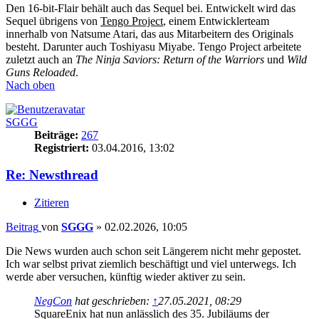
Den 16-bit-Flair behält auch das Sequel bei. Entwickelt wird das
Sequel übrigens von
Tengo Project
, einem Entwicklerteam
innerhalb von Natsume Atari, das aus Mitarbeitern des Originals
besteht. Darunter auch Toshiyasu Miyabe. Tengo Project arbeitete
zuletzt auch an
The Ninja Saviors: Return of the Warriors
und
Wild
Guns Reloaded
.
Nach oben
SGGG
Beiträge:
267
Registriert:
03.04.2016, 13:02
Re: Newsthread
Zitieren
Beitrag
von
SGGG
»
02.02.2026, 10:05
Die News wurden auch schon seit Längerem nicht mehr gepostet.
Ich war selbst privat ziemlich beschäftigt und viel unterwegs. Ich
werde aber versuchen, künftig wieder aktiver zu sein.
NegCon
hat geschrieben:
↑
27.05.2021, 08:29
SquareEnix hat nun anlässlich des 35. Jubiläums der