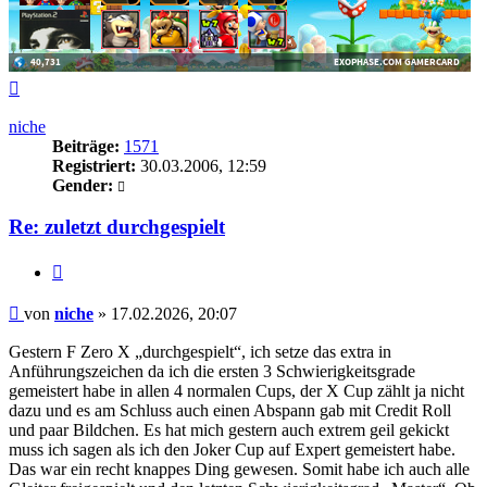
Nach
oben
niche
Beiträge:
1571
Registriert:
30.03.2006, 12:59
Gender:
Re: zuletzt durchgespielt
Zitieren
Beitrag
von
niche
»
17.02.2026, 20:07
Gestern F Zero X „durchgespielt“, ich setze das extra in
Anführungszeichen da ich die ersten 3 Schwierigkeitsgrade
gemeistert habe in allen 4 normalen Cups, der X Cup zählt ja nicht
dazu und es am Schluss auch einen Abspann gab mit Credit Roll
und paar Bildchen. Es hat mich gestern auch extrem geil gekickt
muss ich sagen als ich den Joker Cup auf Expert gemeistert habe.
Das war ein recht knappes Ding gewesen. Somit habe ich auch alle