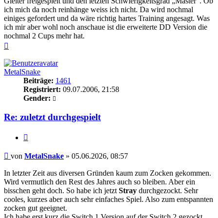
Gleiter freigespielt und den letzten Schwierigkeitsgrad „Master“. Ob
ich mich da noch reinhänge weiss ich nicht. Da wird nochmal
einiges gefordert und da wäre richtig hartes Training angesagt. Was
ich mir aber wohl noch anschaue ist die erweiterte DD Version die
nochmal 2 Cups mehr hat.
Nach
oben
MetalSnake
Beiträge:
1461
Registriert:
09.07.2006, 21:58
Gender:
Re: zuletzt durchgespielt
Zitieren
Beitrag
von
MetalSnake
»
05.06.2026, 08:57
In letzter Zeit aus diversen Gründen kaum zum Zocken gekommen.
Wird vermutlich den Rest des Jahres auch so bleiben. Aber ein
bisschen geht doch. So habe ich jetzt
Stray
durchgezockt. Sehr
cooles, kurzes aber auch sehr einfaches Spiel. Also zum entspannten
zocken gut geeignet.
Ich habe erst kurz die Switch 1 Version auf der Switch 2 gezockt,