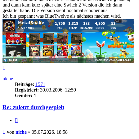
und dann kam kurz später eine Switch 2 Version die ich dann
gestartet habe. Die Version sieht nochmal schöner aus.
Ich bin gespannt was BlueTwelve als nächstes machen wird.
Nach
oben
niche
Beiträge:
1571
Registriert:
30.03.2006, 12:59
Gender:
Re: zuletzt durchgespielt
Zitieren
Beitrag
von
niche
»
05.07.2026, 18:58