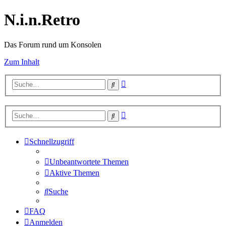
N.i.n.Retro
Das Forum rund um Konsolen
Zum Inhalt
Erweiterte
Suche
Suche
Erweiterte
Suche
Suche
Schnellzugriff
Unbeantwortete Themen
Aktive Themen
Suche
FAQ
Anmelden