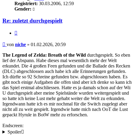
Registriert:
30.03.2006, 12:59
Gender:
Re: zuletzt durchgespielt
Zitieren
Beitrag
von
niche
»
01.02.2026, 20:59
The Legend of Zelda: Breath of the Wild
durchgespielt. So eben
lief der Abspann. Habe dieses mal wesentlich mehr der Welt
erkundet. Die 4 großen Feen gefunden und die Ballade des Recken
(DLC) abgeschlossen auch habe ich alle Erinnerungen gefunden.
Ich dürfte so 92 Schreine gefunden bzw. abgeschlossen haben. Es
gibt noch einige Aufgaben die offen sind aber ich denke so kann ich
das Spiel erstmal abschliessen. Hatte es ja damals schon auf der Wii
U durchgespielt aber meine Spielstände wurden weitergespielt und
so hatte ich keine Lust mehr gehabt weiter die Welt zu erkunden.
Irgendwann hatte ich es mir nochmal für die Switch zugelegt aber
nicht all zu weit gespielt. Irgendwie hatte mich nach OoT die Lust
gepackt Hyrule in BotW mehr zu erforschen.
Endscreen:
Spoiler