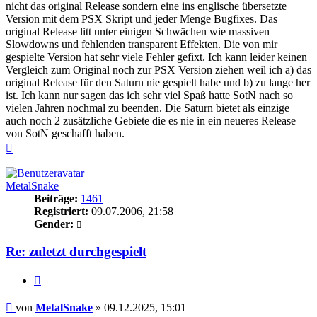
nicht das original Release sondern eine ins englische übersetzte
Version mit dem PSX Skript und jeder Menge Bugfixes. Das
original Release litt unter einigen Schwächen wie massiven
Slowdowns und fehlenden transparent Effekten. Die von mir
gespielte Version hat sehr viele Fehler gefixt. Ich kann leider keinen
Vergleich zum Original noch zur PSX Version ziehen weil ich a) das
original Release für den Saturn nie gespielt habe und b) zu lange her
ist. Ich kann nur sagen das ich sehr viel Spaß hatte SotN nach so
vielen Jahren nochmal zu beenden. Die Saturn bietet als einzige
auch noch 2 zusätzliche Gebiete die es nie in ein neueres Release
von SotN geschafft haben.
Nach
oben
MetalSnake
Beiträge:
1461
Registriert:
09.07.2006, 21:58
Gender:
Re: zuletzt durchgespielt
Zitieren
Beitrag
von
MetalSnake
»
09.12.2025, 15:01