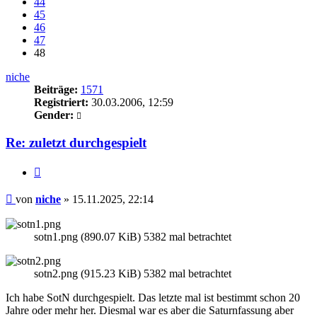
44
45
46
47
48
niche
Beiträge:
1571
Registriert:
30.03.2006, 12:59
Gender:
Re: zuletzt durchgespielt
Zitieren
Beitrag
von
niche
»
15.11.2025, 22:14
sotn1.png (890.07 KiB) 5382 mal betrachtet
sotn2.png (915.23 KiB) 5382 mal betrachtet
Ich habe SotN durchgespielt. Das letzte mal ist bestimmt schon 20
Jahre oder mehr her. Diesmal war es aber die Saturnfassung aber