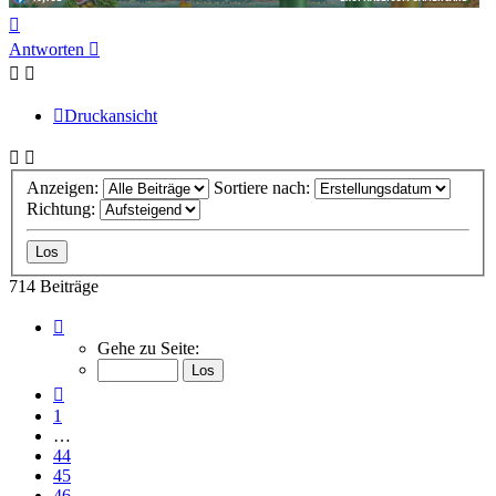
Nach
oben
Antworten
Druckansicht
Anzeigen:
Sortiere nach:
Richtung:
714 Beiträge
Seite
48
Gehe zu Seite:
von
48
Vorherige
1
…
44
45
46