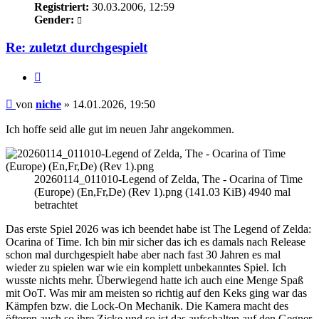
Registriert:
30.03.2006, 12:59
Gender:
Re: zuletzt durchgespielt
Zitieren
Beitrag
von
niche
»
14.01.2026, 19:50
Ich hoffe seid alle gut im neuen Jahr angekommen.
20260114_011010-Legend of Zelda, The - Ocarina of Time
(Europe) (En,Fr,De) (Rev 1).png (141.03 KiB) 4940 mal
betrachtet
Das erste Spiel 2026 was ich beendet habe ist The Legend of Zelda:
Ocarina of Time. Ich bin mir sicher das ich es damals nach Release
schon mal durchgespielt habe aber nach fast 30 Jahren es mal
wieder zu spielen war wie ein komplett unbekanntes Spiel. Ich
wusste nichts mehr. Überwiegend hatte ich auch eine Menge Spaß
mit OoT. Was mir am meisten so richtig auf den Keks ging war das
Kämpfen bzw. die Lock-On Mechanik. Die Kamera macht des
öfteren auch so ihre Zicke und so ist das aufschalten auf den Gegner