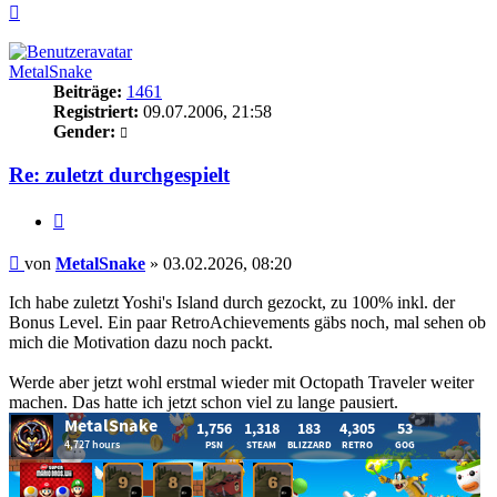
Nach
oben
MetalSnake
Beiträge:
1461
Registriert:
09.07.2006, 21:58
Gender:
Re: zuletzt durchgespielt
Zitieren
Beitrag
von
MetalSnake
»
03.02.2026, 08:20
Ich habe zuletzt Yoshi's Island durch gezockt, zu 100% inkl. der
Bonus Level. Ein paar RetroAchievements gäbs noch, mal sehen ob
mich die Motivation dazu noch packt.
Werde aber jetzt wohl erstmal wieder mit Octopath Traveler weiter
machen. Das hatte ich jetzt schon viel zu lange pausiert.