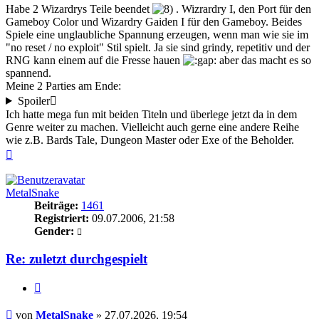
Habe 2 Wizardrys Teile beendet
. Wizrardry I, den Port für den
Gameboy Color und Wizardry Gaiden I für den Gameboy. Beides
Spiele eine unglaubliche Spannung erzeugen, wenn man wie sie im
"no reset / no exploit" Stil spielt. Ja sie sind grindy, repetitiv und der
RNG kann einem auf die Fresse hauen
aber das macht es so
spannend.
Meine 2 Parties am Ende:
Spoiler
Ich hatte mega fun mit beiden Titeln und überlege jetzt da in dem
Genre weiter zu machen. Vielleicht auch gerne eine andere Reihe
wie z.B. Bards Tale, Dungeon Master oder Exe of the Beholder.
Nach
oben
MetalSnake
Beiträge:
1461
Registriert:
09.07.2006, 21:58
Gender:
Re: zuletzt durchgespielt
Zitieren
Beitrag
von
MetalSnake
»
27.07.2026, 19:54