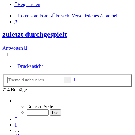
Registrieren
Homepage
Foren-Übersicht
Verschiedenes
Allgemein
Suche
zuletzt durchgespielt
Antworten
Druckansicht
Erweiterte
Suche
Suche
714 Beiträge
Seite
48
Gehe zu Seite:
von
48
Vorherige
1
…