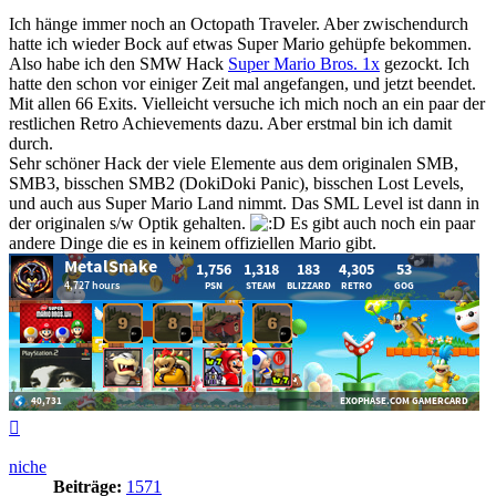
Ich hänge immer noch an Octopath Traveler. Aber zwischendurch
hatte ich wieder Bock auf etwas Super Mario gehüpfe bekommen.
Also habe ich den SMW Hack
Super Mario Bros. 1x
gezockt. Ich
hatte den schon vor einiger Zeit mal angefangen, und jetzt beendet.
Mit allen 66 Exits. Vielleicht versuche ich mich noch an ein paar der
restlichen Retro Achievements dazu. Aber erstmal bin ich damit
durch.
Sehr schöner Hack der viele Elemente aus dem originalen SMB,
SMB3, bisschen SMB2 (DokiDoki Panic), bisschen Lost Levels,
und auch aus Super Mario Land nimmt. Das SML Level ist dann in
der originalen s/w Optik gehalten.
Es gibt auch noch ein paar
andere Dinge die es in keinem offiziellen Mario gibt.
Nach
oben
niche
Beiträge:
1571