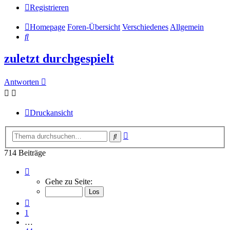
Registrieren
Homepage
Foren-Übersicht
Verschiedenes
Allgemein
Suche
zuletzt durchgespielt
Antworten
Druckansicht
Erweiterte
Suche
Suche
714 Beiträge
Seite
48
Gehe zu Seite:
von
48
Vorherige
1
…