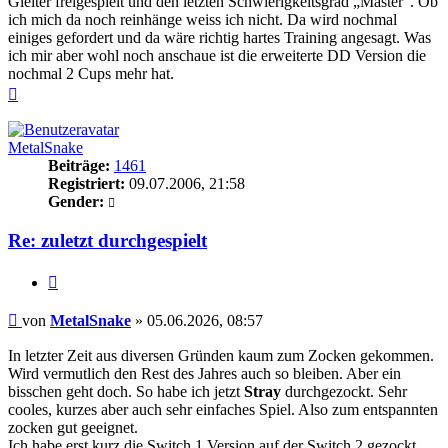
Gleiter freigespielt und den letzten Schwierigkeitsgrad „Master“. Ob
ich mich da noch reinhänge weiss ich nicht. Da wird nochmal
einiges gefordert und da wäre richtig hartes Training angesagt. Was
ich mir aber wohl noch anschaue ist die erweiterte DD Version die
nochmal 2 Cups mehr hat.
Nach
oben
MetalSnake
Beiträge:
1461
Registriert:
09.07.2006, 21:58
Gender:
Re: zuletzt durchgespielt
Zitieren
Beitrag
von
MetalSnake
»
05.06.2026, 08:57
In letzter Zeit aus diversen Gründen kaum zum Zocken gekommen.
Wird vermutlich den Rest des Jahres auch so bleiben. Aber ein
bisschen geht doch. So habe ich jetzt
Stray
durchgezockt. Sehr
cooles, kurzes aber auch sehr einfaches Spiel. Also zum entspannten
zocken gut geeignet.
Ich habe erst kurz die Switch 1 Version auf der Switch 2 gezockt,