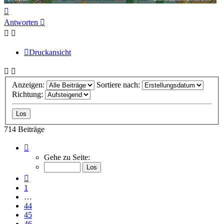
Nach
oben
Antworten
Druckansicht
Anzeigen:
Sortiere nach:
Richtung:
714 Beiträge
Seite
48
Gehe zu Seite:
von
48
Vorherige
1
…
44
45
46