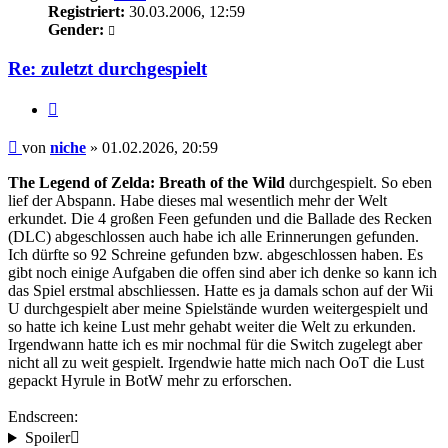
Registriert:
30.03.2006, 12:59
Gender:
Re: zuletzt durchgespielt
Zitieren
Beitrag
von
niche
»
01.02.2026, 20:59
The Legend of Zelda: Breath of the Wild
durchgespielt. So eben
lief der Abspann. Habe dieses mal wesentlich mehr der Welt
erkundet. Die 4 großen Feen gefunden und die Ballade des Recken
(DLC) abgeschlossen auch habe ich alle Erinnerungen gefunden.
Ich dürfte so 92 Schreine gefunden bzw. abgeschlossen haben. Es
gibt noch einige Aufgaben die offen sind aber ich denke so kann ich
das Spiel erstmal abschliessen. Hatte es ja damals schon auf der Wii
U durchgespielt aber meine Spielstände wurden weitergespielt und
so hatte ich keine Lust mehr gehabt weiter die Welt zu erkunden.
Irgendwann hatte ich es mir nochmal für die Switch zugelegt aber
nicht all zu weit gespielt. Irgendwie hatte mich nach OoT die Lust
gepackt Hyrule in BotW mehr zu erforschen.
Endscreen:
Spoiler