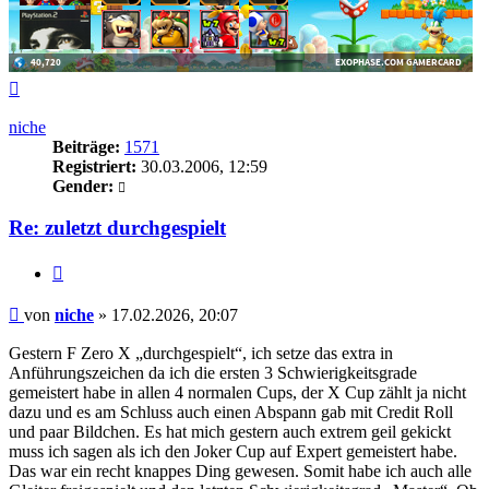
Nach
oben
niche
Beiträge:
1571
Registriert:
30.03.2006, 12:59
Gender:
Re: zuletzt durchgespielt
Zitieren
Beitrag
von
niche
»
17.02.2026, 20:07
Gestern F Zero X „durchgespielt“, ich setze das extra in
Anführungszeichen da ich die ersten 3 Schwierigkeitsgrade
gemeistert habe in allen 4 normalen Cups, der X Cup zählt ja nicht
dazu und es am Schluss auch einen Abspann gab mit Credit Roll
und paar Bildchen. Es hat mich gestern auch extrem geil gekickt
muss ich sagen als ich den Joker Cup auf Expert gemeistert habe.
Das war ein recht knappes Ding gewesen. Somit habe ich auch alle