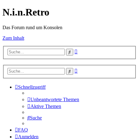
N.i.n.Retro
Das Forum rund um Konsolen
Zum Inhalt
Erweiterte
Suche
Suche
Erweiterte
Suche
Suche
Schnellzugriff
Unbeantwortete Themen
Aktive Themen
Suche
FAQ
Anmelden