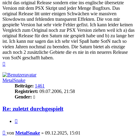
nicht das original Release sondern eine ins englische übersetzte
Version mit dem PSX Skript und jeder Menge Bugfixes. Das
original Release litt unter einigen Schwächen wie massiven
Slowdowns und fehlenden transparent Effekten. Die von mir
gespielte Version hat sehr viele Fehler gefixt. Ich kann leider keinen
Vergleich zum Original noch zur PSX Version ziehen weil ich a) das
original Release für den Saturn nie gespielt habe und b) zu lange her
ist. Ich kann nur sagen das ich sehr viel Spaß hatte SotN nach so
vielen Jahren nochmal zu beenden. Die Saturn bietet als einzige
auch noch 2 zusätzliche Gebiete die es nie in ein neueres Release
von SotN geschafft haben.
Nach
oben
MetalSnake
Beiträge:
1461
Registriert:
09.07.2006, 21:58
Gender:
Re: zuletzt durchgespielt
Zitieren
Beitrag
von
MetalSnake
»
09.12.2025, 15:01