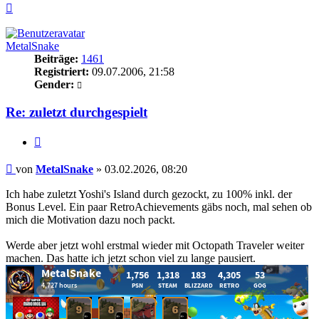
Nach
oben
MetalSnake
Beiträge:
1461
Registriert:
09.07.2006, 21:58
Gender:
Re: zuletzt durchgespielt
Zitieren
Beitrag
von
MetalSnake
»
03.02.2026, 08:20
Ich habe zuletzt Yoshi's Island durch gezockt, zu 100% inkl. der
Bonus Level. Ein paar RetroAchievements gäbs noch, mal sehen ob
mich die Motivation dazu noch packt.
Werde aber jetzt wohl erstmal wieder mit Octopath Traveler weiter
machen. Das hatte ich jetzt schon viel zu lange pausiert.