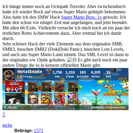
Ich hänge immer noch an Octopath Traveler. Aber zwischendurch
hatte ich wieder Bock auf etwas Super Mario gehüpfe bekommen.
Also habe ich den SMW Hack
Super Mario Bros. 1x
gezockt. Ich
hatte den schon vor einiger Zeit mal angefangen, und jetzt beendet.
Mit allen 66 Exits. Vielleicht versuche ich mich noch an ein paar der
restlichen Retro Achievements dazu. Aber erstmal bin ich damit
durch.
Sehr schöner Hack der viele Elemente aus dem originalen SMB,
SMB3, bisschen SMB2 (DokiDoki Panic), bisschen Lost Levels,
und auch aus Super Mario Land nimmt. Das SML Level ist dann in
der originalen s/w Optik gehalten.
Es gibt auch noch ein paar
andere Dinge die es in keinem offiziellen Mario gibt.
Nach
oben
niche
Beiträge:
1571