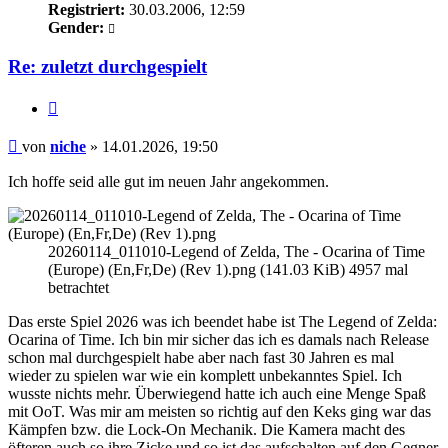
Registriert:
30.03.2006, 12:59
Gender:
Re: zuletzt durchgespielt
Zitieren
Beitrag
von
niche
»
14.01.2026, 19:50
Ich hoffe seid alle gut im neuen Jahr angekommen.
20260114_011010-Legend of Zelda, The - Ocarina of Time
(Europe) (En,Fr,De) (Rev 1).png (141.03 KiB) 4957 mal
betrachtet
Das erste Spiel 2026 was ich beendet habe ist The Legend of Zelda:
Ocarina of Time. Ich bin mir sicher das ich es damals nach Release
schon mal durchgespielt habe aber nach fast 30 Jahren es mal
wieder zu spielen war wie ein komplett unbekanntes Spiel. Ich
wusste nichts mehr. Überwiegend hatte ich auch eine Menge Spaß
mit OoT. Was mir am meisten so richtig auf den Keks ging war das
Kämpfen bzw. die Lock-On Mechanik. Die Kamera macht des
öfteren auch so ihre Zicke und so ist das aufschalten auf den Gegner