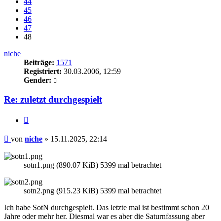
44
45
46
47
48
niche
Beiträge:
1571
Registriert:
30.03.2006, 12:59
Gender:
Re: zuletzt durchgespielt
Zitieren
Beitrag
von
niche
»
15.11.2025, 22:14
sotn1.png (890.07 KiB) 5399 mal betrachtet
sotn2.png (915.23 KiB) 5399 mal betrachtet
Ich habe SotN durchgespielt. Das letzte mal ist bestimmt schon 20
Jahre oder mehr her. Diesmal war es aber die Saturnfassung aber