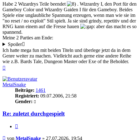
Habe 2 Wizardrys Teile beendet
. Wizrardry I, den Port für den
Gameboy Color und Wizardry Gaiden I für den Gameboy. Beides
Spiele eine unglaubliche Spannung erzeugen, wenn man wie sie im
"no reset / no exploit" Stil spielt. Ja sie sind grindy, repetitiv und der
RNG kann einem auf die Fresse hauen
aber das macht es so
spannend.
Meine 2 Parties am Ende:
Spoiler
Ich hatte mega fun mit beiden Titeln und überlege jetzt da in dem
Genre weiter zu machen. Vielleicht auch gerne eine andere Reihe
wie z.B. Bards Tale, Dungeon Master oder Exe of the Beholder.
Nach
oben
MetalSnake
Beiträge:
1461
Registriert:
09.07.2006, 21:58
Gender:
Re: zuletzt durchgespielt
Zitieren
Beitrag
von
MetalSnake
»
27.07.2026, 19:54