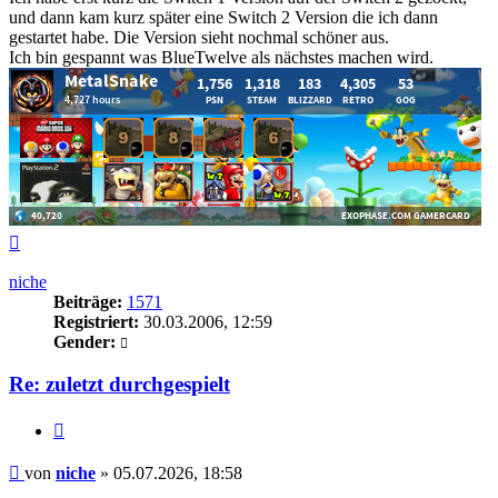
und dann kam kurz später eine Switch 2 Version die ich dann
gestartet habe. Die Version sieht nochmal schöner aus.
Ich bin gespannt was BlueTwelve als nächstes machen wird.
Nach
oben
niche
Beiträge:
1571
Registriert:
30.03.2006, 12:59
Gender:
Re: zuletzt durchgespielt
Zitieren
Beitrag
von
niche
»
05.07.2026, 18:58