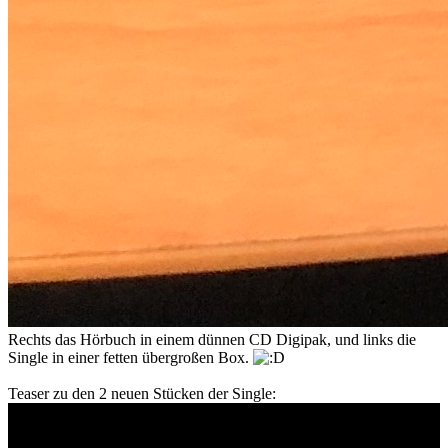
Rechts das Hörbuch in einem dünnen CD Digipak, und links die
Single in einer fetten übergroßen Box.
Teaser zu den 2 neuen Stücken der Single: