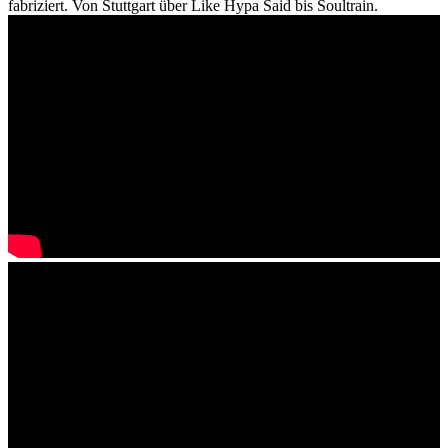
fabriziert. Von Stuttgart über Like Hypa Said bis Soultrain.