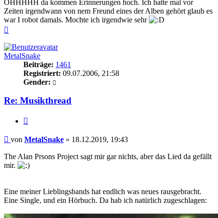
OHHHHH da kommen Erinnerungen hoch. Ich hatte mal vor
Zeiten irgendwann von nem Freund eines der Alben gehört glaub es
war I robot damals. Mochte ich irgendwie sehr
Nach
oben
MetalSnake
Beiträge:
1461
Registriert:
09.07.2006, 21:58
Gender:
Re: Musikthread
Zitieren
Beitrag
von
MetalSnake
»
18.12.2019, 19:43
The Alan Prsons Project sagt mir gar nichts, aber das Lied da gefällt
mir.
Eine meiner Lieblingsbands hat endlich was neues rausgebracht.
Eine Single, und ein Hörbuch. Da hab ich natürlich zugeschlagen: