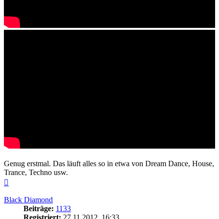
Genug erstmal. Das läuft alles so in etwa von Dream Dance, House,
Trance, Techno usw.
Nach
oben
Black Diamond
Beiträge:
1133
Registriert:
27.11.2012, 16:33