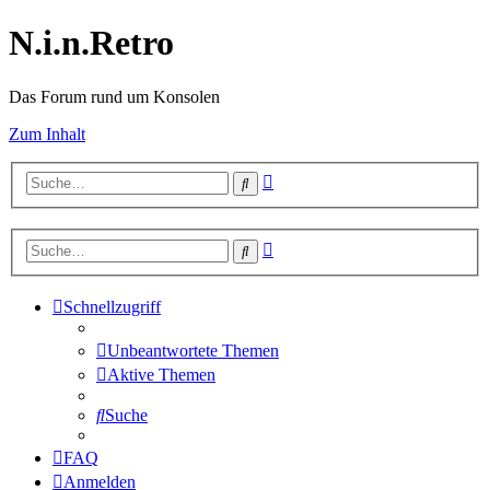
N.i.n.Retro
Das Forum rund um Konsolen
Zum Inhalt
Erweiterte
Suche
Suche
Erweiterte
Suche
Suche
Schnellzugriff
Unbeantwortete Themen
Aktive Themen
Suche
FAQ
Anmelden