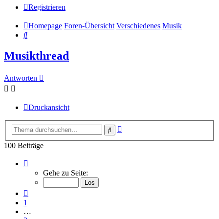
Registrieren
Homepage
Foren-Übersicht
Verschiedenes
Musik
Suche
Musikthread
Antworten
Druckansicht
Erweiterte
Suche
Suche
100 Beiträge
Seite
7
Gehe zu Seite:
von
7
Vorherige
1
…