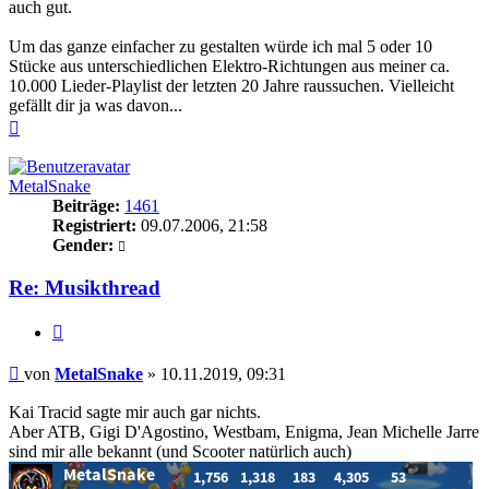
auch gut.
Um das ganze einfacher zu gestalten würde ich mal 5 oder 10
Stücke aus unterschiedlichen Elektro-Richtungen aus meiner ca.
10.000 Lieder-Playlist der letzten 20 Jahre raussuchen. Vielleicht
gefällt dir ja was davon...
Nach
oben
MetalSnake
Beiträge:
1461
Registriert:
09.07.2006, 21:58
Gender:
Re: Musikthread
Zitieren
Beitrag
von
MetalSnake
»
10.11.2019, 09:31
Kai Tracid sagte mir auch gar nichts.
Aber ATB, Gigi D'Agostino, Westbam, Enigma, Jean Michelle Jarre
sind mir alle bekannt (und Scooter natürlich auch)