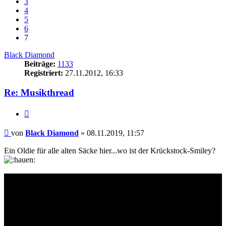
3
4
5
6
7
Black Diamond
Beiträge:
1133
Registriert:
27.11.2012, 16:33
Re: Musikthread
Zitieren
Beitrag
von
Black Diamond
»
08.11.2019, 11:57
Ein Oldie für alle alten Säcke hier...wo ist der Krückstock-Smiley?