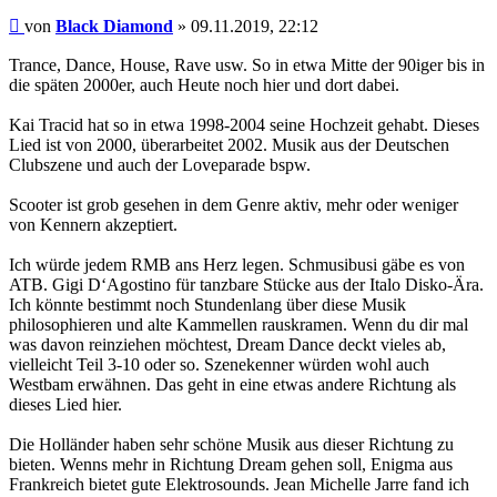
Beitrag
von
Black Diamond
»
09.11.2019, 22:12
Trance, Dance, House, Rave usw. So in etwa Mitte der 90iger bis in
die späten 2000er, auch Heute noch hier und dort dabei.
Kai Tracid hat so in etwa 1998-2004 seine Hochzeit gehabt. Dieses
Lied ist von 2000, überarbeitet 2002. Musik aus der Deutschen
Clubszene und auch der Loveparade bspw.
Scooter ist grob gesehen in dem Genre aktiv, mehr oder weniger
von Kennern akzeptiert.
Ich würde jedem RMB ans Herz legen. Schmusibusi gäbe es von
ATB. Gigi D‘Agostino für tanzbare Stücke aus der Italo Disko-Ära.
Ich könnte bestimmt noch Stundenlang über diese Musik
philosophieren und alte Kammellen rauskramen. Wenn du dir mal
was davon reinziehen möchtest, Dream Dance deckt vieles ab,
vielleicht Teil 3-10 oder so. Szenekenner würden wohl auch
Westbam erwähnen. Das geht in eine etwas andere Richtung als
dieses Lied hier.
Die Holländer haben sehr schöne Musik aus dieser Richtung zu
bieten. Wenns mehr in Richtung Dream gehen soll, Enigma aus
Frankreich bietet gute Elektrosounds. Jean Michelle Jarre fand ich