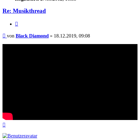
Re: Musikthread
Zitieren
Beitrag
von
Black Diamond
»
18.12.2019, 09:08
Nach
oben