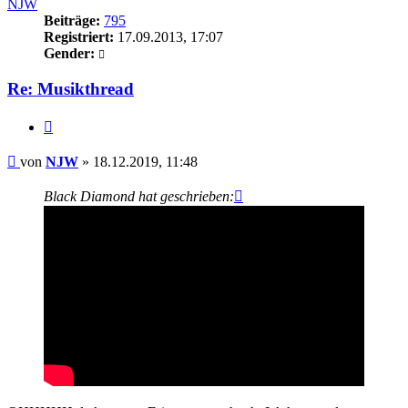
NJW
Beiträge:
795
Registriert:
17.09.2013, 17:07
Gender:
Re: Musikthread
Zitieren
Beitrag
von
NJW
»
18.12.2019, 11:48
Black Diamond hat geschrieben: