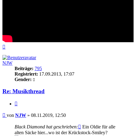
Nach
oben
NJW
Beiträge:
795
Registriert:
17.09.2013, 17:07
Gender:
Re: Musikthread
Zitieren
Beitrag
von
NJW
»
08.11.2019, 12:50
Black Diamond hat geschrieben:
Ein Oldie für alle
alten Säcke hier...wo ist der Krückstock-Smiley?