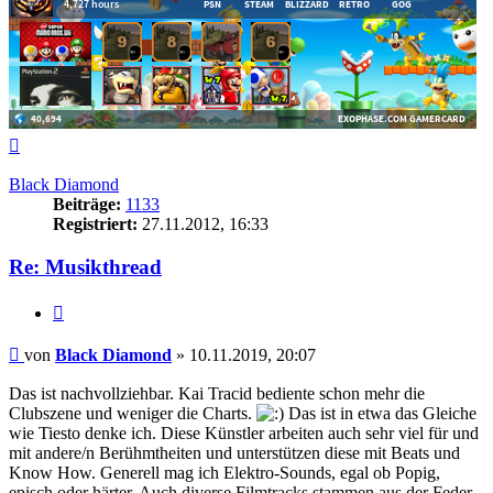
Nach
oben
Black Diamond
Beiträge:
1133
Registriert:
27.11.2012, 16:33
Re: Musikthread
Zitieren
Beitrag
von
Black Diamond
»
10.11.2019, 20:07
Das ist nachvollziehbar. Kai Tracid bediente schon mehr die
Clubszene und weniger die Charts.
Das ist in etwa das Gleiche
wie Tiesto denke ich. Diese Künstler arbeiten auch sehr viel für und
mit andere/n Berühmtheiten und unterstützen diese mit Beats und
Know How. Generell mag ich Elektro-Sounds, egal ob Popig,
episch oder härter. Auch diverse Filmtracks stammen aus der Feder