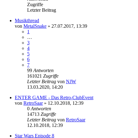
Zugriffe
Letzter Beitrag
Musikthread
von
MetalSnake
»
27.07.2017, 13:39
1
…
3
4
5
6
7
99
Antworten
161021
Zugriffe
Letzter Beitrag
von
NJW
13.03.2020, 14:20
ENTER GAME - Das Retro-ClubEvent
von
RetroSaar
»
12.10.2018, 12:39
0
Antworten
14713
Zugriffe
Letzter Beitrag
von
RetroSaar
12.10.2018, 12:39
Star Wars Episode 8