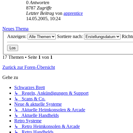
0
Antworten
8787
Zugriffe
Letzter Beitrag
von
apprentice
14.05.2005, 10:24
Neues Thema
Anzeigen:
Sortiere nach:
Richt
17 Themen • Seite
1
von
1
Zurück zur Foren-Übersicht
Gehe zu
Schwarzes Brett
↳ Regeln, Ankündigungen & Support
↳ Scans & Co.
Neue & aktuelle Systeme
↳ Aktuelle Heimkonsolen & Arcade
↳ Aktuelle Handhelds
Retro Systeme
↳ Retro Heimkonsolen & Arcade
↳ Retro Handhelds