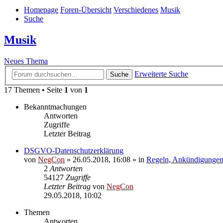
Homepage
Foren-Übersicht
Verschiedenes
Musik
Suche
Musik
Neues Thema
Erweiterte Suche
Suche
17 Themen • Seite
1
von
1
Bekanntmachungen
Antworten
Zugriffe
Letzter Beitrag
DSGVO-Datenschutzerklärung
von
NegCon
»
26.05.2018, 16:08
» in
Regeln, Ankündigungen
2
Antworten
54127
Zugriffe
Letzter Beitrag
von
NegCon
29.05.2018, 10:02
Themen
Antworten