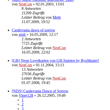
von
NegCon
»
02.01.2003, 13:01
8
Antworten
21209
Zugriffe
Letzter Beitrag
von
Metti
11.07.2009, 19:52
Castlevania dawn of sorrow
von
gigli
»
16.05.2009, 12:17
2
Antworten
7725
Zugriffe
Letzter Beitrag
von
NegCon
16.05.2009, 22:02
[GB] Neue Levelkarten von GB-Spielen by RyuMaster!
von
NegCon
»
01.11.2004, 15:13
13
Antworten
27036
Zugriffe
Letzter Beitrag
von
NegCon
01.07.2008, 19:45
[NDS] Castlevania Dawn of Sorrow
von
Viper128
»
26.12.2005, 19:49
1
2
3