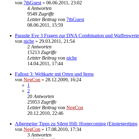
von
7thGuest
»
06.06.2011, 23:02
4
Antworten
9549
Zugriffe
Letzter Beitrag
von
7thGuest
08.06.2011, 15:59
Parasite Eve 3 Fragen zur DNA Combination und Waffenwert
von
niche
»
29.03.2011, 21:54
2
Antworten
15213
Zugriffe
Letzter Beitrag
von
niche
14.04.2011, 17:44
Fallout 3: Weltkarte mit Orten und Items
von
NegCon
»
28.12.2009, 16:24
1
2
20
Antworten
25953
Zugriffe
Letzter Beitrag
von
NegCon
20.12.2010, 22:46
Allgemeine Tipps zu Silent Hill: Homecoming (Einsteigertipps
von
NegCon
»
17.08.2010, 17:34
3
Antworten