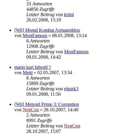
33
Antworten
44850
Zugriffe
Letzter Beitrag
von
krimi
26.02.2008, 15:19
[Wii] Mortal Kombat Armageddon
von
MostFamous
»
08.01.2008, 13:14
6
Antworten
12908
Zugriffe
Letzter Beitrag
von
MostFamous
09.01.2008, 14:42
mario kart fahrstil ?
von
Metti
»
02.05.2007, 13:34
8
Antworten
15869
Zugriffe
Letzter Beitrag
von
elgurk3
09.01.2008, 11:56
[Wii] Metroid Prime 3: Corruption
von
NegCon
»
28.10.2007, 14:40
2
Antworten
8991
Zugriffe
Letzter Beitrag
von
NegCon
28.10.2007, 15:07