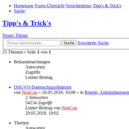
Homepage
Foren-Übersicht
Verschiedenes
Tipp's & Trick's
Suche
Tipp's & Trick's
Neues Thema
Erweiterte Suche
Suche
25 Themen • Seite
1
von
1
Bekanntmachungen
Antworten
Zugriffe
Letzter Beitrag
DSGVO-Datenschutzerklärung
von
NegCon
»
26.05.2018, 16:08
» in
Regeln, Ankündigungen
2
Antworten
54134
Zugriffe
Letzter Beitrag
von
NegCon
29.05.2018, 10:02
Themen
Antworten