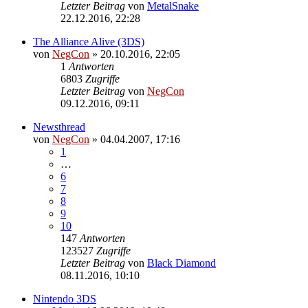
Letzter Beitrag
von
MetalSnake
22.12.2016, 22:28
The Alliance Alive (3DS)
von
NegCon
»
20.10.2016, 22:05
1
Antworten
6803
Zugriffe
Letzter Beitrag
von
NegCon
09.12.2016, 09:11
Newsthread
von
NegCon
»
04.04.2007, 17:16
1
…
6
7
8
9
10
147
Antworten
123527
Zugriffe
Letzter Beitrag
von
Black Diamond
08.11.2016, 10:10
Nintendo 3DS