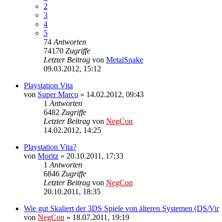
2
3
4
5
74
Antworten
74170
Zugriffe
Letzter Beitrag
von
MetalSnake
09.03.2012, 15:12
Playstation Vita
von
Super Marco
»
14.02.2012, 09:43
1
Antworten
6482
Zugriffe
Letzter Beitrag
von
NegCon
14.02.2012, 14:25
Playstation Vita?
von
Moritz
»
20.10.2011, 17:33
1
Antworten
6846
Zugriffe
Letzter Beitrag
von
NegCon
20.10.2011, 18:35
Wie gut Skaliert der 3DS Spiele von älteren Systemen (DS/Vir
von
NegCon
»
18.07.2011, 19:19