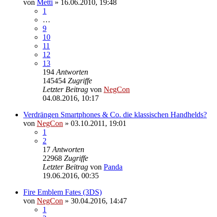
von
Metti
»
16.06.2010, 19:48
1
…
9
10
11
12
13
194
Antworten
145454
Zugriffe
Letzter Beitrag
von
NegCon
04.08.2016, 10:17
Verdrängen Smartphones & Co. die klassischen Handhelds?
von
NegCon
»
03.10.2011, 19:01
1
2
17
Antworten
22968
Zugriffe
Letzter Beitrag
von
Panda
19.06.2016, 00:35
Fire Emblem Fates (3DS)
von
NegCon
»
30.04.2016, 14:47
1