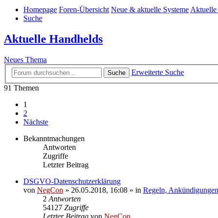
Homepage
Foren-Übersicht
Neue & aktuelle Systeme
Aktuelle
Suche
Aktuelle Handhelds
Neues Thema
Erweiterte Suche
Suche
91 Themen
1
2
Nächste
Bekanntmachungen
Antworten
Zugriffe
Letzter Beitrag
DSGVO-Datenschutzerklärung
von
NegCon
»
26.05.2018, 16:08
» in
Regeln, Ankündigungen
2
Antworten
54127
Zugriffe
Letzter Beitrag
von
NegCon