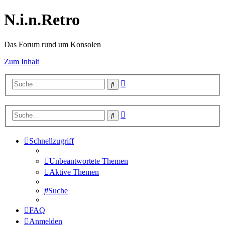
N.i.n.Retro
Das Forum rund um Konsolen
Zum Inhalt
Erweiterte
Suche
Suche
Erweiterte
Suche
Suche
Schnellzugriff
Unbeantwortete Themen
Aktive Themen
Suche
FAQ
Anmelden