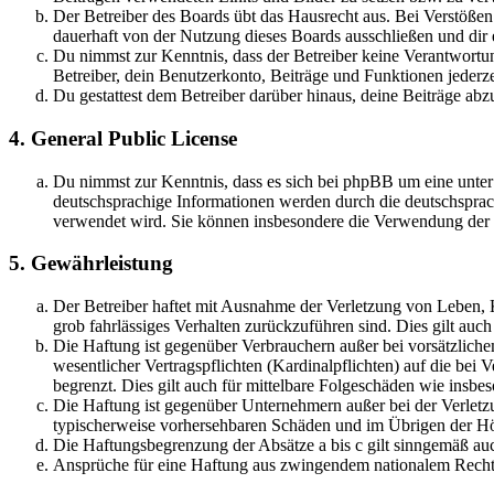
Der Betreiber des Boards übt das Hausrecht aus. Bei Verstöße
dauerhaft von der Nutzung dieses Boards ausschließen und dir e
Du nimmst zur Kenntnis, dass der Betreiber keine Verantwortung 
Betreiber, dein Benutzerkonto, Beiträge und Funktionen jederze
Du gestattest dem Betreiber darüber hinaus, deine Beiträge abz
4. General Public License
Du nimmst zur Kenntnis, dass es sich bei phpBB um eine unter
deutschsprachige Informationen werden durch die deutschsprac
verwendet wird. Sie können insbesondere die Verwendung der S
5. Gewährleistung
Der Betreiber haftet mit Ausnahme der Verletzung von Leben, Kö
grob fahrlässiges Verhalten zurückzuführen sind. Dies gilt au
Die Haftung ist gegenüber Verbrauchern außer bei vorsätzlich
wesentlicher Vertragspflichten (Kardinalpflichten) auf die be
begrenzt. Dies gilt auch für mittelbare Folgeschäden wie ins
Die Haftung ist gegenüber Unternehmern außer bei der Verletzu
typischerweise vorhersehbaren Schäden und im Übrigen der Höh
Die Haftungsbegrenzung der Absätze a bis c gilt sinngemäß auc
Ansprüche für eine Haftung aus zwingendem nationalem Recht 