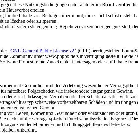
n gegen diese Nutzungsbedingungen oder anderer im Board veröffentli
in Hausverbot erteilen.
für die Inhalte von Beiträgen übernimmt, die er nicht selbst erstellt 
it zu löschen oder zu sperren.
uändern, sofern sie gegen o. g. Regeln verstoßen oder geeignet sind, 
 der „
GNU General Public License v2
“ (GPL) bereitgestellten Foren
hige Community unter www.phpbb.de zur Verfügung gestellt. Beide hab
oftware für bestimmte Zwecke nicht untersagen oder auf Inhalte frem
rper und Gesundheit und der Verletzung wesentlicher Vertragspflichten
ch für mittelbare Folgeschäden wie insbesondere entgangenen Gewinn.
em oder grob fahrlässigem Verhalten oder bei Schäden aus der Verletz
i Vertragsschluss typischerweise vorhersehbaren Schäden und im übrigen
besondere entgangenen Gewinn.
ng von Leben, Körper und Gesundheit oder vorsätzlichem oder grob fah
e nach auf die vertragstypischen Durchschnittsschäden begrenzt. Dies
h zugunsten der Mitarbeiter und Erfüllungsgehilfen des Betreibers.
bleiben unberührt.