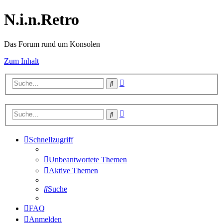
N.i.n.Retro
Das Forum rund um Konsolen
Zum Inhalt
Erweiterte
Suche
Suche
Erweiterte
Suche
Suche
Schnellzugriff
Unbeantwortete Themen
Aktive Themen
Suche
FAQ
Anmelden