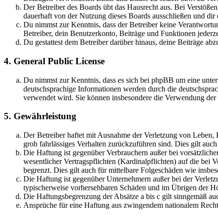
Der Betreiber des Boards übt das Hausrecht aus. Bei Verstöße
dauerhaft von der Nutzung dieses Boards ausschließen und dir e
Du nimmst zur Kenntnis, dass der Betreiber keine Verantwortung 
Betreiber, dein Benutzerkonto, Beiträge und Funktionen jederze
Du gestattest dem Betreiber darüber hinaus, deine Beiträge abz
4. General Public License
Du nimmst zur Kenntnis, dass es sich bei phpBB um eine unter
deutschsprachige Informationen werden durch die deutschsprac
verwendet wird. Sie können insbesondere die Verwendung der S
5. Gewährleistung
Der Betreiber haftet mit Ausnahme der Verletzung von Leben, Kö
grob fahrlässiges Verhalten zurückzuführen sind. Dies gilt au
Die Haftung ist gegenüber Verbrauchern außer bei vorsätzlich
wesentlicher Vertragspflichten (Kardinalpflichten) auf die be
begrenzt. Dies gilt auch für mittelbare Folgeschäden wie ins
Die Haftung ist gegenüber Unternehmern außer bei der Verletzu
typischerweise vorhersehbaren Schäden und im Übrigen der Höh
Die Haftungsbegrenzung der Absätze a bis c gilt sinngemäß auc
Ansprüche für eine Haftung aus zwingendem nationalem Recht 