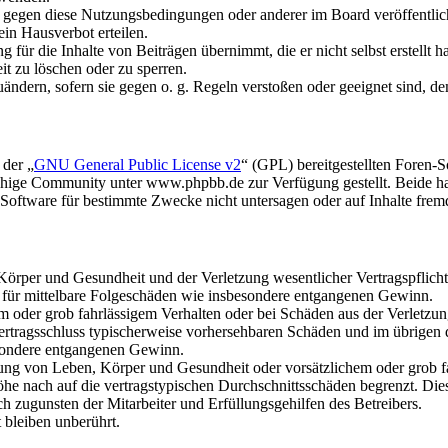
n gegen diese Nutzungsbedingungen oder anderer im Board veröffentli
in Hausverbot erteilen.
für die Inhalte von Beiträgen übernimmt, die er nicht selbst erstellt 
it zu löschen oder zu sperren.
uändern, sofern sie gegen o. g. Regeln verstoßen oder geeignet sind, 
 der „
GNU General Public License v2
“ (GPL) bereitgestellten Foren
hige Community unter www.phpbb.de zur Verfügung gestellt. Beide hab
oftware für bestimmte Zwecke nicht untersagen oder auf Inhalte frem
rper und Gesundheit und der Verletzung wesentlicher Vertragspflichten
ch für mittelbare Folgeschäden wie insbesondere entgangenen Gewinn.
em oder grob fahrlässigem Verhalten oder bei Schäden aus der Verletz
i Vertragsschluss typischerweise vorhersehbaren Schäden und im übrigen
besondere entgangenen Gewinn.
ng von Leben, Körper und Gesundheit oder vorsätzlichem oder grob fah
e nach auf die vertragstypischen Durchschnittsschäden begrenzt. Dies
h zugunsten der Mitarbeiter und Erfüllungsgehilfen des Betreibers.
bleiben unberührt.