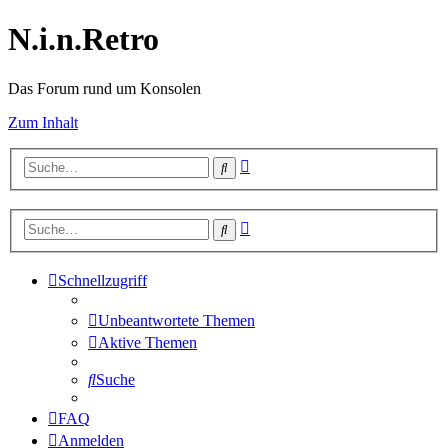
N.i.n.Retro
Das Forum rund um Konsolen
Zum Inhalt
Erweiterte
Suche
Suche
Erweiterte
Suche
Suche
Schnellzugriff
Unbeantwortete Themen
Aktive Themen
Suche
FAQ
Anmelden