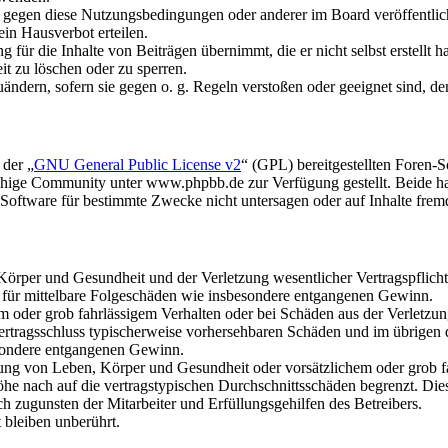
n gegen diese Nutzungsbedingungen oder anderer im Board veröffentli
in Hausverbot erteilen.
für die Inhalte von Beiträgen übernimmt, die er nicht selbst erstellt 
it zu löschen oder zu sperren.
uändern, sofern sie gegen o. g. Regeln verstoßen oder geeignet sind, 
 der „
GNU General Public License v2
“ (GPL) bereitgestellten Foren
hige Community unter www.phpbb.de zur Verfügung gestellt. Beide hab
oftware für bestimmte Zwecke nicht untersagen oder auf Inhalte frem
rper und Gesundheit und der Verletzung wesentlicher Vertragspflichten
ch für mittelbare Folgeschäden wie insbesondere entgangenen Gewinn.
em oder grob fahrlässigem Verhalten oder bei Schäden aus der Verletz
i Vertragsschluss typischerweise vorhersehbaren Schäden und im übrigen
besondere entgangenen Gewinn.
ng von Leben, Körper und Gesundheit oder vorsätzlichem oder grob fah
e nach auf die vertragstypischen Durchschnittsschäden begrenzt. Dies
h zugunsten der Mitarbeiter und Erfüllungsgehilfen des Betreibers.
bleiben unberührt.