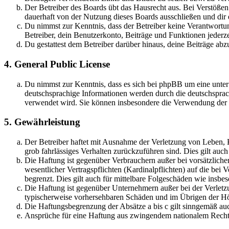
Der Betreiber des Boards übt das Hausrecht aus. Bei Verstöße
dauerhaft von der Nutzung dieses Boards ausschließen und dir e
Du nimmst zur Kenntnis, dass der Betreiber keine Verantwortung 
Betreiber, dein Benutzerkonto, Beiträge und Funktionen jederze
Du gestattest dem Betreiber darüber hinaus, deine Beiträge abz
4. General Public License
Du nimmst zur Kenntnis, dass es sich bei phpBB um eine unter
deutschsprachige Informationen werden durch die deutschsprac
verwendet wird. Sie können insbesondere die Verwendung der S
5. Gewährleistung
Der Betreiber haftet mit Ausnahme der Verletzung von Leben, Kö
grob fahrlässiges Verhalten zurückzuführen sind. Dies gilt au
Die Haftung ist gegenüber Verbrauchern außer bei vorsätzlich
wesentlicher Vertragspflichten (Kardinalpflichten) auf die be
begrenzt. Dies gilt auch für mittelbare Folgeschäden wie ins
Die Haftung ist gegenüber Unternehmern außer bei der Verletzu
typischerweise vorhersehbaren Schäden und im Übrigen der Höh
Die Haftungsbegrenzung der Absätze a bis c gilt sinngemäß auc
Ansprüche für eine Haftung aus zwingendem nationalem Recht 