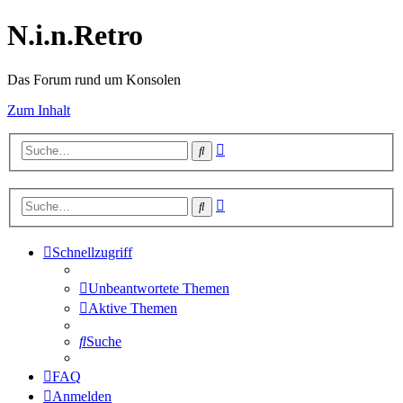
N.i.n.Retro
Das Forum rund um Konsolen
Zum Inhalt
Erweiterte
Suche
Suche
Erweiterte
Suche
Suche
Schnellzugriff
Unbeantwortete Themen
Aktive Themen
Suche
FAQ
Anmelden