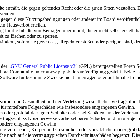
alte enthält, die gegen geltendes Recht oder die guten Sitten verstoßen. 
rwenden.
n gegen diese Nutzungsbedingungen oder anderer im Board veröffentli
in Hausverbot erteilen.
für die Inhalte von Beiträgen übernimmt, die er nicht selbst erstellt 
it zu löschen oder zu sperren.
uändern, sofern sie gegen o. g. Regeln verstoßen oder geeignet sind, 
 der „
GNU General Public License v2
“ (GPL) bereitgestellten Foren
hige Community unter www.phpbb.de zur Verfügung gestellt. Beide hab
oftware für bestimmte Zwecke nicht untersagen oder auf Inhalte frem
rper und Gesundheit und der Verletzung wesentlicher Vertragspflichten
ch für mittelbare Folgeschäden wie insbesondere entgangenen Gewinn.
em oder grob fahrlässigem Verhalten oder bei Schäden aus der Verletz
i Vertragsschluss typischerweise vorhersehbaren Schäden und im übrigen
besondere entgangenen Gewinn.
ng von Leben, Körper und Gesundheit oder vorsätzlichem oder grob fah
e nach auf die vertragstypischen Durchschnittsschäden begrenzt. Dies