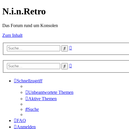
N.i.n.Retro
Das Forum rund um Konsolen
Zum Inhalt
Erweiterte
Suche
Suche
Erweiterte
Suche
Suche
Schnellzugriff
Unbeantwortete Themen
Aktive Themen
Suche
FAQ
Anmelden