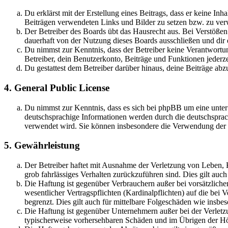
Du erklärst mit der Erstellung eines Beitrags, dass er keine Inh
Beiträgen verwendeten Links und Bilder zu setzen bzw. zu ve
Der Betreiber des Boards übt das Hausrecht aus. Bei Verstöße
dauerhaft von der Nutzung dieses Boards ausschließen und dir e
Du nimmst zur Kenntnis, dass der Betreiber keine Verantwortung 
Betreiber, dein Benutzerkonto, Beiträge und Funktionen jederze
Du gestattest dem Betreiber darüber hinaus, deine Beiträge abz
4. General Public License
Du nimmst zur Kenntnis, dass es sich bei phpBB um eine unter
deutschsprachige Informationen werden durch die deutschsprac
verwendet wird. Sie können insbesondere die Verwendung der S
5. Gewährleistung
Der Betreiber haftet mit Ausnahme der Verletzung von Leben, Kö
grob fahrlässiges Verhalten zurückzuführen sind. Dies gilt au
Die Haftung ist gegenüber Verbrauchern außer bei vorsätzlich
wesentlicher Vertragspflichten (Kardinalpflichten) auf die be
begrenzt. Dies gilt auch für mittelbare Folgeschäden wie ins
Die Haftung ist gegenüber Unternehmern außer bei der Verletzu
typischerweise vorhersehbaren Schäden und im Übrigen der Höh