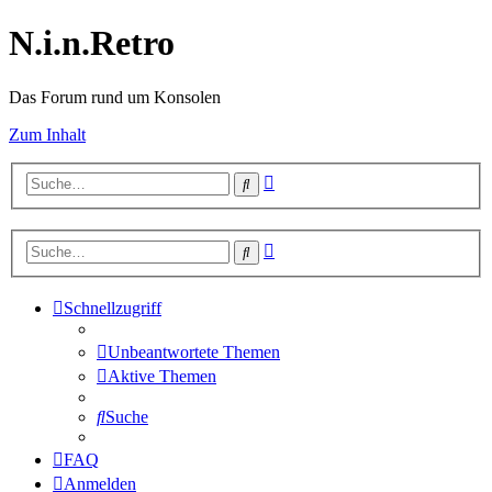
N.i.n.Retro
Das Forum rund um Konsolen
Zum Inhalt
Erweiterte
Suche
Suche
Erweiterte
Suche
Suche
Schnellzugriff
Unbeantwortete Themen
Aktive Themen
Suche
FAQ
Anmelden