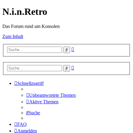
N.i.n.Retro
Das Forum rund um Konsolen
Zum Inhalt
Erweiterte
Suche
Suche
Erweiterte
Suche
Suche
Schnellzugriff
Unbeantwortete Themen
Aktive Themen
Suche
FAQ
Anmelden