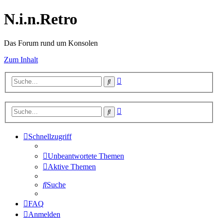
N.i.n.Retro
Das Forum rund um Konsolen
Zum Inhalt
Erweiterte
Suche
Suche
Erweiterte
Suche
Suche
Schnellzugriff
Unbeantwortete Themen
Aktive Themen
Suche
FAQ
Anmelden