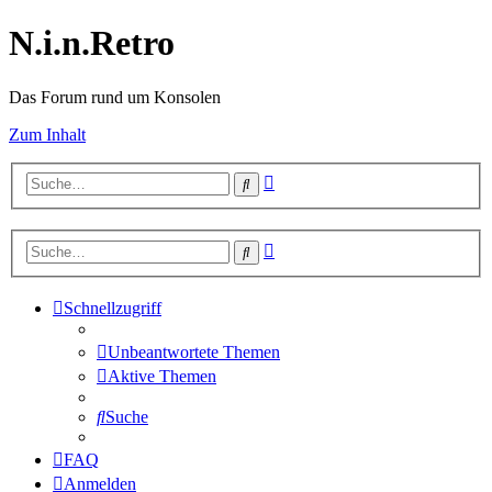
N.i.n.Retro
Das Forum rund um Konsolen
Zum Inhalt
Erweiterte
Suche
Suche
Erweiterte
Suche
Suche
Schnellzugriff
Unbeantwortete Themen
Aktive Themen
Suche
FAQ
Anmelden