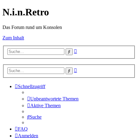
N.i.n.Retro
Das Forum rund um Konsolen
Zum Inhalt
Erweiterte
Suche
Suche
Erweiterte
Suche
Suche
Schnellzugriff
Unbeantwortete Themen
Aktive Themen
Suche
FAQ
Anmelden