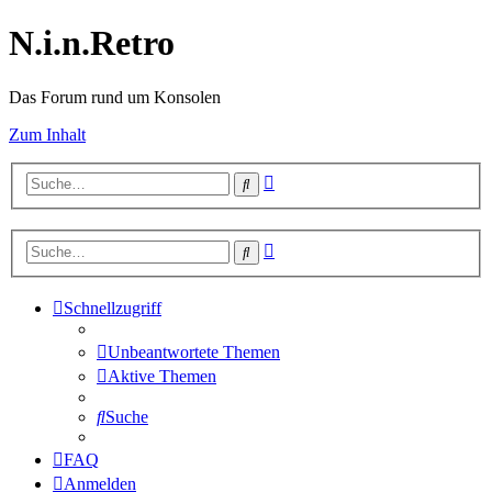
N.i.n.Retro
Das Forum rund um Konsolen
Zum Inhalt
Erweiterte
Suche
Suche
Erweiterte
Suche
Suche
Schnellzugriff
Unbeantwortete Themen
Aktive Themen
Suche
FAQ
Anmelden