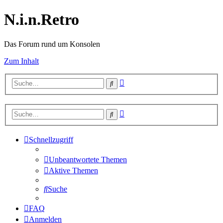
N.i.n.Retro
Das Forum rund um Konsolen
Zum Inhalt
Erweiterte
Suche
Suche
Erweiterte
Suche
Suche
Schnellzugriff
Unbeantwortete Themen
Aktive Themen
Suche
FAQ
Anmelden