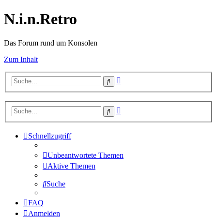
N.i.n.Retro
Das Forum rund um Konsolen
Zum Inhalt
Erweiterte
Suche
Suche
Erweiterte
Suche
Suche
Schnellzugriff
Unbeantwortete Themen
Aktive Themen
Suche
FAQ
Anmelden