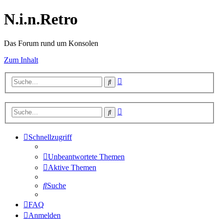
N.i.n.Retro
Das Forum rund um Konsolen
Zum Inhalt
Erweiterte
Suche
Suche
Erweiterte
Suche
Suche
Schnellzugriff
Unbeantwortete Themen
Aktive Themen
Suche
FAQ
Anmelden