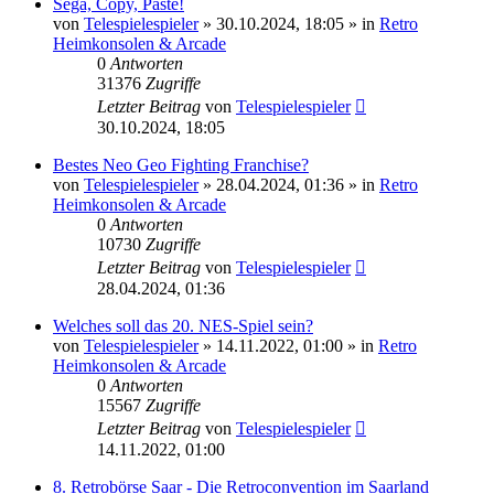
Sega, Copy, Paste!
von
Telespielespieler
»
30.10.2024, 18:05
» in
Retro
Heimkonsolen & Arcade
0
Antworten
31376
Zugriffe
Letzter Beitrag
von
Telespielespieler
30.10.2024, 18:05
Bestes Neo Geo Fighting Franchise?
von
Telespielespieler
»
28.04.2024, 01:36
» in
Retro
Heimkonsolen & Arcade
0
Antworten
10730
Zugriffe
Letzter Beitrag
von
Telespielespieler
28.04.2024, 01:36
Welches soll das 20. NES-Spiel sein?
von
Telespielespieler
»
14.11.2022, 01:00
» in
Retro
Heimkonsolen & Arcade
0
Antworten
15567
Zugriffe
Letzter Beitrag
von
Telespielespieler
14.11.2022, 01:00
8. Retrobörse Saar - Die Retroconvention im Saarland