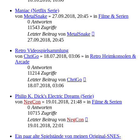
Maniac (Netflix Serie)
von
MetalSnake
»
27.09.2018, 20:45
» in
Filme & Serien
0
Antworten
11543
Zugriffe
Letzter Beitrag
von
MetalSnake
27.09.2018, 20:45
Retro Videospielsammlung
von
ChriGo
»
18.07.2018, 03:06
» in
Retro Heimkonsolen &
Arcade
0
Antworten
11214
Zugriffe
Letzter Beitrag
von
ChriGo
18.07.2018, 03:06
Philip K. Dick's Electric Dreams (Serie)
von
NegCon
»
19.01.2018, 21:48
» in
Filme & Serien
0
Antworten
10715
Zugriffe
Letzter Beitrag
von
NegCon
19.01.2018, 22:01
Ein paar alte Spielstände von meinen Original-SNES-