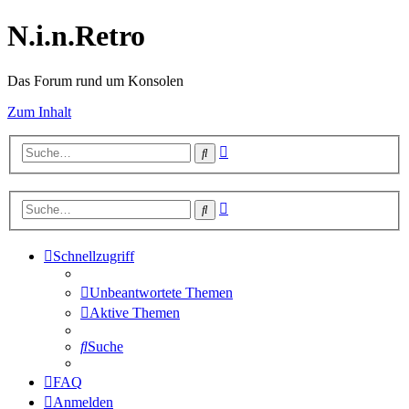
N.i.n.Retro
Das Forum rund um Konsolen
Zum Inhalt
Erweiterte
Suche
Suche
Erweiterte
Suche
Suche
Schnellzugriff
Unbeantwortete Themen
Aktive Themen
Suche
FAQ
Anmelden