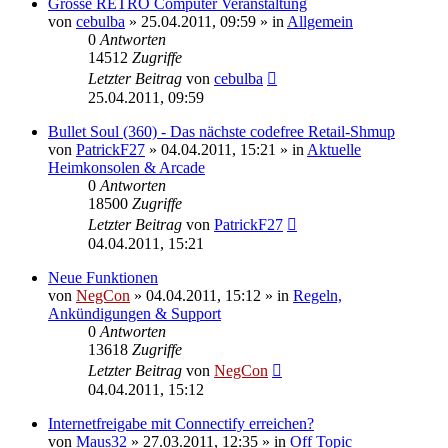
Grosse RETRO Computer Veranstaltung
von
cebulba
»
25.04.2011, 09:59
» in
Allgemein
0
Antworten
14512
Zugriffe
Letzter Beitrag
von
cebulba
25.04.2011, 09:59
Bullet Soul (360) - Das nächste codefree Retail-Shmup
von
PatrickF27
»
04.04.2011, 15:21
» in
Aktuelle
Heimkonsolen & Arcade
0
Antworten
18500
Zugriffe
Letzter Beitrag
von
PatrickF27
04.04.2011, 15:21
Neue Funktionen
von
NegCon
»
04.04.2011, 15:12
» in
Regeln,
Ankündigungen & Support
0
Antworten
13618
Zugriffe
Letzter Beitrag
von
NegCon
04.04.2011, 15:12
Internetfreigabe mit Connectify erreichen?
von
Maus32
»
27.03.2011, 12:35
» in
Off Topic