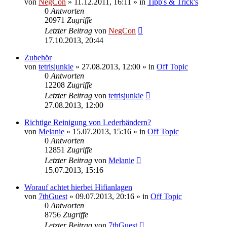
von
NegCon
»
11.12.2011, 16:11
» in
Tipp's & Trick's
0
Antworten
20971
Zugriffe
Letzter Beitrag
von
NegCon
17.10.2013, 20:44
Zubehör
von
tetrisjunkie
»
27.08.2013, 12:00
» in
Off Topic
0
Antworten
12208
Zugriffe
Letzter Beitrag
von
tetrisjunkie
27.08.2013, 12:00
Richtige Reinigung von Lederbändern?
von
Melanie
»
15.07.2013, 15:16
» in
Off Topic
0
Antworten
12851
Zugriffe
Letzter Beitrag
von
Melanie
15.07.2013, 15:16
Worauf achtet hierbei Hifianlagen
von
7thGuest
»
09.07.2013, 20:16
» in
Off Topic
0
Antworten
8756
Zugriffe
Letzter Beitrag
von
7thGuest