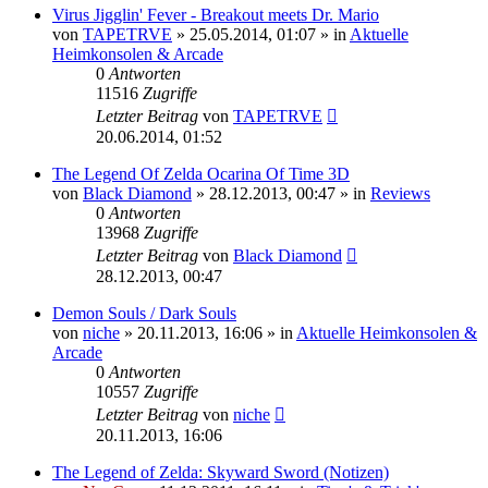
Virus Jigglin' Fever - Breakout meets Dr. Mario
von
TAPETRVE
»
25.05.2014, 01:07
» in
Aktuelle
Heimkonsolen & Arcade
0
Antworten
11516
Zugriffe
Letzter Beitrag
von
TAPETRVE
20.06.2014, 01:52
The Legend Of Zelda Ocarina Of Time 3D
von
Black Diamond
»
28.12.2013, 00:47
» in
Reviews
0
Antworten
13968
Zugriffe
Letzter Beitrag
von
Black Diamond
28.12.2013, 00:47
Demon Souls / Dark Souls
von
niche
»
20.11.2013, 16:06
» in
Aktuelle Heimkonsolen &
Arcade
0
Antworten
10557
Zugriffe
Letzter Beitrag
von
niche
20.11.2013, 16:06
The Legend of Zelda: Skyward Sword (Notizen)