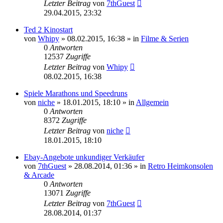
Letzter Beitrag
von
7thGuest
29.04.2015, 23:32
Ted 2 Kinostart
von
Whipy
»
08.02.2015, 16:38
» in
Filme & Serien
0
Antworten
12537
Zugriffe
Letzter Beitrag
von
Whipy
08.02.2015, 16:38
Spiele Marathons und Speedruns
von
niche
»
18.01.2015, 18:10
» in
Allgemein
0
Antworten
8372
Zugriffe
Letzter Beitrag
von
niche
18.01.2015, 18:10
Ebay-Angebote unkundiger Verkäufer
von
7thGuest
»
28.08.2014, 01:36
» in
Retro Heimkonsolen
& Arcade
0
Antworten
13071
Zugriffe
Letzter Beitrag
von
7thGuest
28.08.2014, 01:37