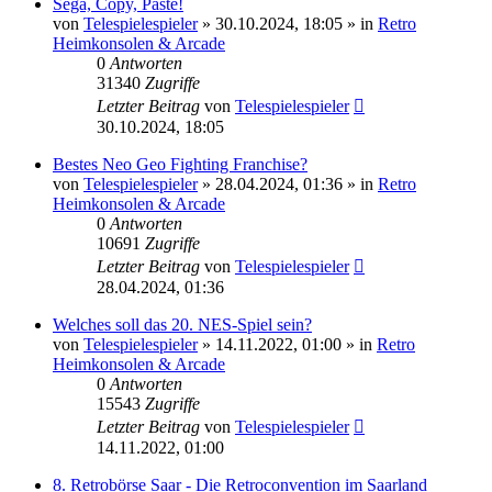
Sega, Copy, Paste!
von
Telespielespieler
»
30.10.2024, 18:05
» in
Retro
Heimkonsolen & Arcade
0
Antworten
31340
Zugriffe
Letzter Beitrag
von
Telespielespieler
30.10.2024, 18:05
Bestes Neo Geo Fighting Franchise?
von
Telespielespieler
»
28.04.2024, 01:36
» in
Retro
Heimkonsolen & Arcade
0
Antworten
10691
Zugriffe
Letzter Beitrag
von
Telespielespieler
28.04.2024, 01:36
Welches soll das 20. NES-Spiel sein?
von
Telespielespieler
»
14.11.2022, 01:00
» in
Retro
Heimkonsolen & Arcade
0
Antworten
15543
Zugriffe
Letzter Beitrag
von
Telespielespieler
14.11.2022, 01:00
8. Retrobörse Saar - Die Retroconvention im Saarland