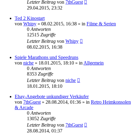
Letzter Beitrag
von
7thGuest
29.04.2015, 23:32
Ted 2 Kinostart
von
Whipy
»
08.02.2015, 16:38
» in
Filme & Serien
0
Antworten
12515
Zugriffe
Letzter Beitrag
von
Whipy
08.02.2015, 16:38
Spiele Marathons und Speedruns
von
niche
»
18.01.2015, 18:10
» in
Allgemein
0
Antworten
8353
Zugriffe
Letzter Beitrag
von
niche
18.01.2015, 18:10
Ebay-Angebote unkundiger Verkäufer
von
7thGuest
»
28.08.2014, 01:36
» in
Retro Heimkonsolen
& Arcade
0
Antworten
13052
Zugriffe
Letzter Beitrag
von
7thGuest
28.08.2014, 01:37