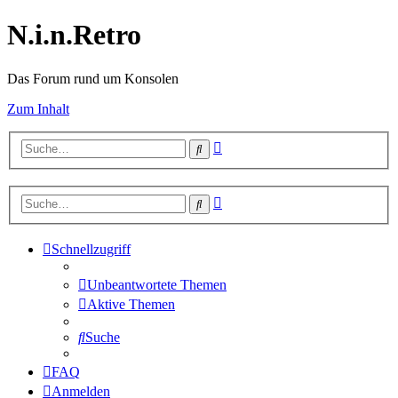
N.i.n.Retro
Das Forum rund um Konsolen
Zum Inhalt
Erweiterte
Suche
Suche
Erweiterte
Suche
Suche
Schnellzugriff
Unbeantwortete Themen
Aktive Themen
Suche
FAQ
Anmelden