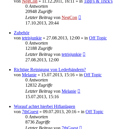
von
NegCon
»
11.12.2011, 16:11
» in
Tipp's & Trick's
0
Antworten
20948
Zugriffe
Letzter Beitrag
von
NegCon
17.10.2013, 20:44
Zubehör
von
tetrisjunkie
»
27.08.2013, 12:00
» in
Off Topic
0
Antworten
12188
Zugriffe
Letzter Beitrag
von
tetrisjunkie
27.08.2013, 12:00
Richtige Reinigung von Lederbändern?
von
Melanie
»
15.07.2013, 15:16
» in
Off Topic
0
Antworten
12832
Zugriffe
Letzter Beitrag
von
Melanie
15.07.2013, 15:16
Worauf achtet hierbei Hifianlagen
von
7thGuest
»
09.07.2013, 20:16
» in
Off Topic
0
Antworten
8736
Zugriffe
Letzter Beitrag
von
7thGuest