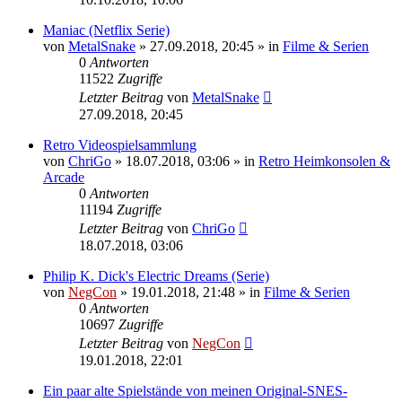
Maniac (Netflix Serie)
von
MetalSnake
»
27.09.2018, 20:45
» in
Filme & Serien
0
Antworten
11522
Zugriffe
Letzter Beitrag
von
MetalSnake
27.09.2018, 20:45
Retro Videospielsammlung
von
ChriGo
»
18.07.2018, 03:06
» in
Retro Heimkonsolen &
Arcade
0
Antworten
11194
Zugriffe
Letzter Beitrag
von
ChriGo
18.07.2018, 03:06
Philip K. Dick's Electric Dreams (Serie)
von
NegCon
»
19.01.2018, 21:48
» in
Filme & Serien
0
Antworten
10697
Zugriffe
Letzter Beitrag
von
NegCon
19.01.2018, 22:01
Ein paar alte Spielstände von meinen Original-SNES-