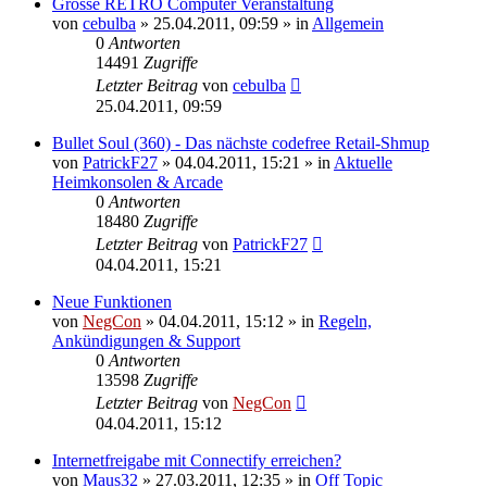
Grosse RETRO Computer Veranstaltung
von
cebulba
»
25.04.2011, 09:59
» in
Allgemein
0
Antworten
14491
Zugriffe
Letzter Beitrag
von
cebulba
25.04.2011, 09:59
Bullet Soul (360) - Das nächste codefree Retail-Shmup
von
PatrickF27
»
04.04.2011, 15:21
» in
Aktuelle
Heimkonsolen & Arcade
0
Antworten
18480
Zugriffe
Letzter Beitrag
von
PatrickF27
04.04.2011, 15:21
Neue Funktionen
von
NegCon
»
04.04.2011, 15:12
» in
Regeln,
Ankündigungen & Support
0
Antworten
13598
Zugriffe
Letzter Beitrag
von
NegCon
04.04.2011, 15:12
Internetfreigabe mit Connectify erreichen?
von
Maus32
»
27.03.2011, 12:35
» in
Off Topic