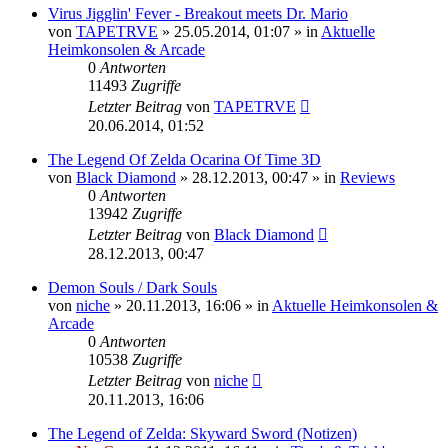
Virus Jigglin' Fever - Breakout meets Dr. Mario
von
TAPETRVE
»
25.05.2014, 01:07
» in
Aktuelle
Heimkonsolen & Arcade
0
Antworten
11493
Zugriffe
Letzter Beitrag
von
TAPETRVE
20.06.2014, 01:52
The Legend Of Zelda Ocarina Of Time 3D
von
Black Diamond
»
28.12.2013, 00:47
» in
Reviews
0
Antworten
13942
Zugriffe
Letzter Beitrag
von
Black Diamond
28.12.2013, 00:47
Demon Souls / Dark Souls
von
niche
»
20.11.2013, 16:06
» in
Aktuelle Heimkonsolen &
Arcade
0
Antworten
10538
Zugriffe
Letzter Beitrag
von
niche
20.11.2013, 16:06
The Legend of Zelda: Skyward Sword (Notizen)