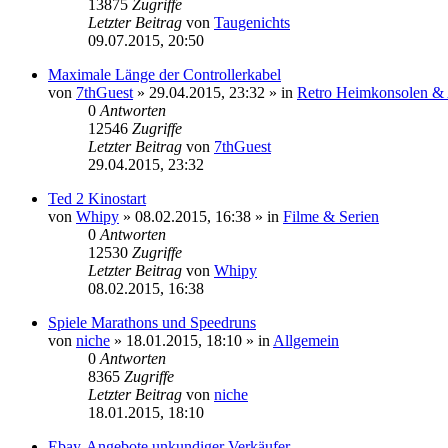
13875
Zugriffe
Letzter Beitrag
von
Taugenichts
09.07.2015, 20:50
Maximale Länge der Controllerkabel
von
7thGuest
»
29.04.2015, 23:32
» in
Retro Heimkonsolen &
0
Antworten
12546
Zugriffe
Letzter Beitrag
von
7thGuest
29.04.2015, 23:32
Ted 2 Kinostart
von
Whipy
»
08.02.2015, 16:38
» in
Filme & Serien
0
Antworten
12530
Zugriffe
Letzter Beitrag
von
Whipy
08.02.2015, 16:38
Spiele Marathons und Speedruns
von
niche
»
18.01.2015, 18:10
» in
Allgemein
0
Antworten
8365
Zugriffe
Letzter Beitrag
von
niche
18.01.2015, 18:10
Ebay-Angebote unkundiger Verkäufer