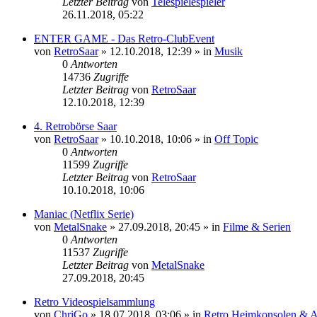
Letzter Beitrag
von
Telespielespieler
26.11.2018, 05:22
ENTER GAME - Das Retro-ClubEvent
von
RetroSaar
»
12.10.2018, 12:39
» in
Musik
0
Antworten
14736
Zugriffe
Letzter Beitrag
von
RetroSaar
12.10.2018, 12:39
4. Retrobörse Saar
von
RetroSaar
»
10.10.2018, 10:06
» in
Off Topic
0
Antworten
11599
Zugriffe
Letzter Beitrag
von
RetroSaar
10.10.2018, 10:06
Maniac (Netflix Serie)
von
MetalSnake
»
27.09.2018, 20:45
» in
Filme & Serien
0
Antworten
11537
Zugriffe
Letzter Beitrag
von
MetalSnake
27.09.2018, 20:45
Retro Videospielsammlung
von
ChriGo
»
18.07.2018, 03:06
» in
Retro Heimkonsolen & A