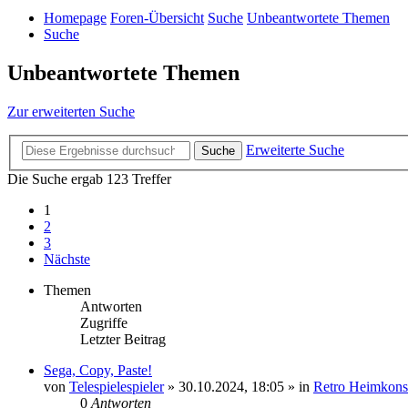
Homepage
Foren-Übersicht
Suche
Unbeantwortete Themen
Suche
Unbeantwortete Themen
Zur erweiterten Suche
Erweiterte Suche
Suche
Die Suche ergab 123 Treffer
1
2
3
Nächste
Themen
Antworten
Zugriffe
Letzter Beitrag
Sega, Copy, Paste!
von
Telespielespieler
»
30.10.2024, 18:05
» in
Retro Heimkons
0
Antworten