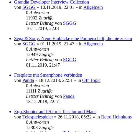
Grandia Developer Interview Collection
von
SGGG
»
10.11.2019, 22:01
» in
Allgemein
0
Antworten
11902
Zugriffe
Letzter Beitrag
von
SGGG
10.11.2019, 22:01
Sega & Sony: Neue Einblicke eine Partnerschaft, die nie zust
von
SGGG
»
01.11.2019, 21:47
» in
Allgemein
0
Antworten
12949
Zugriffe
Letzter Beitrag
von
SGGG
01.11.2019, 21:47
Festplatte mit Smartphone verbinden
von
Panda
»
18.12.2018, 22:51
» in
Off Topic
0
Antworten
11111
Zugriffe
Letzter Beitrag
von
Panda
18.12.2018, 22:51
Ego-Shooter auf PS2 mit Tastatur und Maus
von
Telespielespieler
»
26.11.2018, 05:22
» in
Retro Heimkons
0
Antworten
12308
Zugriffe