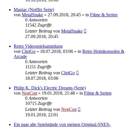
Maniac (Netflix Serie)
von
MetalSnake
»
27.09.2018, 20:45
» in
Filme & Serien
0
Antworten
11542
Zugriffe
Letzter Beitrag
von
MetalSnake
27.09.2018, 20:45
Retro Videospielsammlung
von
ChriGo
»
18.07.2018, 03:06
» in
Retro Heimkonsolen &
Arcade
0
Antworten
11211
Zugriffe
Letzter Beitrag
von
ChriGo
18.07.2018, 03:06
Philip K. Dick's Electric Dreams (Serie)
von
NegCon
»
19.01.2018, 21:48
» in
Filme & Serien
0
Antworten
10715
Zugriffe
Letzter Beitrag
von
NegCon
19.01.2018, 22:01
Ein paar alte Spielstände von meinen Original-SNES-