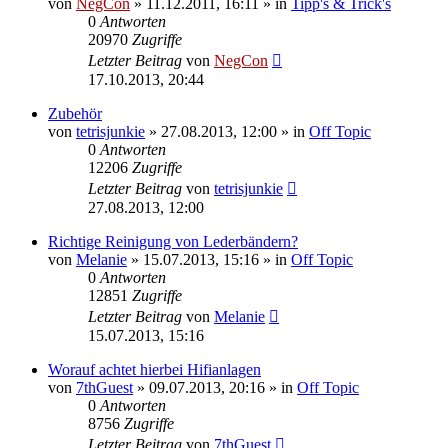
von
NegCon
»
11.12.2011, 16:11
» in
Tipp's & Trick's
0
Antworten
20970
Zugriffe
Letzter Beitrag
von
NegCon
17.10.2013, 20:44
Zubehör
von
tetrisjunkie
»
27.08.2013, 12:00
» in
Off Topic
0
Antworten
12206
Zugriffe
Letzter Beitrag
von
tetrisjunkie
27.08.2013, 12:00
Richtige Reinigung von Lederbändern?
von
Melanie
»
15.07.2013, 15:16
» in
Off Topic
0
Antworten
12851
Zugriffe
Letzter Beitrag
von
Melanie
15.07.2013, 15:16
Worauf achtet hierbei Hifianlagen
von
7thGuest
»
09.07.2013, 20:16
» in
Off Topic
0
Antworten
8756
Zugriffe
Letzter Beitrag
von
7thGuest