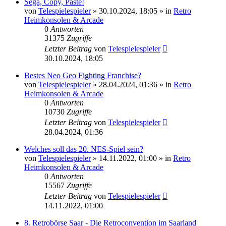
Sega, Copy, Paste!
von
Telespielespieler
»
30.10.2024, 18:05
» in
Retro
Heimkonsolen & Arcade
0
Antworten
31375
Zugriffe
Letzter Beitrag
von
Telespielespieler
30.10.2024, 18:05
Bestes Neo Geo Fighting Franchise?
von
Telespielespieler
»
28.04.2024, 01:36
» in
Retro
Heimkonsolen & Arcade
0
Antworten
10730
Zugriffe
Letzter Beitrag
von
Telespielespieler
28.04.2024, 01:36
Welches soll das 20. NES-Spiel sein?
von
Telespielespieler
»
14.11.2022, 01:00
» in
Retro
Heimkonsolen & Arcade
0
Antworten
15567
Zugriffe
Letzter Beitrag
von
Telespielespieler
14.11.2022, 01:00
8. Retrobörse Saar - Die Retroconvention im Saarland