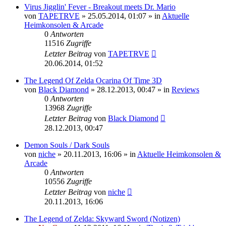
Virus Jigglin' Fever - Breakout meets Dr. Mario
von
TAPETRVE
»
25.05.2014, 01:07
» in
Aktuelle
Heimkonsolen & Arcade
0
Antworten
11516
Zugriffe
Letzter Beitrag
von
TAPETRVE
20.06.2014, 01:52
The Legend Of Zelda Ocarina Of Time 3D
von
Black Diamond
»
28.12.2013, 00:47
» in
Reviews
0
Antworten
13968
Zugriffe
Letzter Beitrag
von
Black Diamond
28.12.2013, 00:47
Demon Souls / Dark Souls
von
niche
»
20.11.2013, 16:06
» in
Aktuelle Heimkonsolen &
Arcade
0
Antworten
10556
Zugriffe
Letzter Beitrag
von
niche
20.11.2013, 16:06
The Legend of Zelda: Skyward Sword (Notizen)