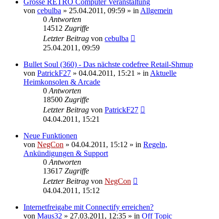
Grosse RETRO Computer Veranstaltung
von
cebulba
»
25.04.2011, 09:59
» in
Allgemein
0
Antworten
14512
Zugriffe
Letzter Beitrag
von
cebulba
25.04.2011, 09:59
Bullet Soul (360) - Das nächste codefree Retail-Shmup
von
PatrickF27
»
04.04.2011, 15:21
» in
Aktuelle
Heimkonsolen & Arcade
0
Antworten
18500
Zugriffe
Letzter Beitrag
von
PatrickF27
04.04.2011, 15:21
Neue Funktionen
von
NegCon
»
04.04.2011, 15:12
» in
Regeln,
Ankündigungen & Support
0
Antworten
13617
Zugriffe
Letzter Beitrag
von
NegCon
04.04.2011, 15:12
Internetfreigabe mit Connectify erreichen?
von
Maus32
»
27.03.2011, 12:35
» in
Off Topic