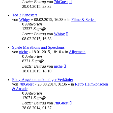
Letzter Beitrag
von
7thGuest
29.04.2015, 23:32
Ted 2 Kinostart
von
Whipy
»
08.02.2015, 16:38
» in
Filme & Serien
0
Antworten
12537
Zugriffe
Letzter Beitrag
von
Whipy
08.02.2015, 16:38
Spiele Marathons und Speedruns
von
niche
»
18.01.2015, 18:10
» in
Allgemein
0
Antworten
8371
Zugriffe
Letzter Beitrag
von
niche
18.01.2015, 18:10
Ebay-Angebote unkundiger Verkäufer
von
7thGuest
»
28.08.2014, 01:36
» in
Retro Heimkonsolen
& Arcade
0
Antworten
13071
Zugriffe
Letzter Beitrag
von
7thGuest
28.08.2014, 01:37