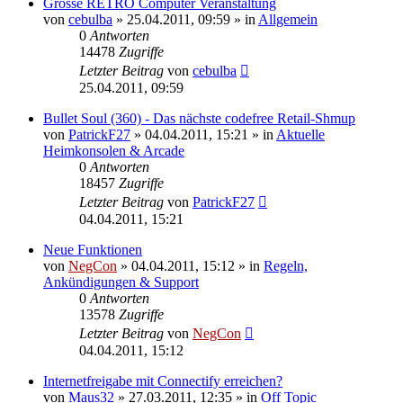
Grosse RETRO Computer Veranstaltung
von
cebulba
»
25.04.2011, 09:59
» in
Allgemein
0
Antworten
14478
Zugriffe
Letzter Beitrag
von
cebulba
25.04.2011, 09:59
Bullet Soul (360) - Das nächste codefree Retail-Shmup
von
PatrickF27
»
04.04.2011, 15:21
» in
Aktuelle
Heimkonsolen & Arcade
0
Antworten
18457
Zugriffe
Letzter Beitrag
von
PatrickF27
04.04.2011, 15:21
Neue Funktionen
von
NegCon
»
04.04.2011, 15:12
» in
Regeln,
Ankündigungen & Support
0
Antworten
13578
Zugriffe
Letzter Beitrag
von
NegCon
04.04.2011, 15:12
Internetfreigabe mit Connectify erreichen?
von
Maus32
»
27.03.2011, 12:35
» in
Off Topic