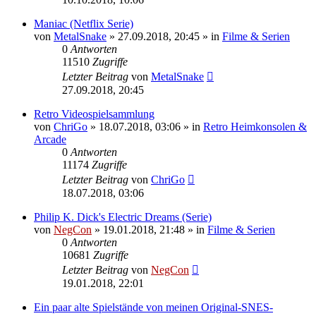
Maniac (Netflix Serie)
von
MetalSnake
»
27.09.2018, 20:45
» in
Filme & Serien
0
Antworten
11510
Zugriffe
Letzter Beitrag
von
MetalSnake
27.09.2018, 20:45
Retro Videospielsammlung
von
ChriGo
»
18.07.2018, 03:06
» in
Retro Heimkonsolen &
Arcade
0
Antworten
11174
Zugriffe
Letzter Beitrag
von
ChriGo
18.07.2018, 03:06
Philip K. Dick's Electric Dreams (Serie)
von
NegCon
»
19.01.2018, 21:48
» in
Filme & Serien
0
Antworten
10681
Zugriffe
Letzter Beitrag
von
NegCon
19.01.2018, 22:01
Ein paar alte Spielstände von meinen Original-SNES-