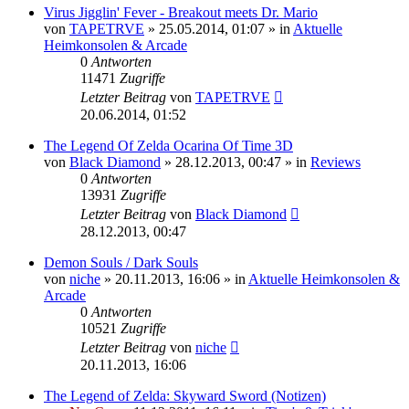
Virus Jigglin' Fever - Breakout meets Dr. Mario
von
TAPETRVE
»
25.05.2014, 01:07
» in
Aktuelle
Heimkonsolen & Arcade
0
Antworten
11471
Zugriffe
Letzter Beitrag
von
TAPETRVE
20.06.2014, 01:52
The Legend Of Zelda Ocarina Of Time 3D
von
Black Diamond
»
28.12.2013, 00:47
» in
Reviews
0
Antworten
13931
Zugriffe
Letzter Beitrag
von
Black Diamond
28.12.2013, 00:47
Demon Souls / Dark Souls
von
niche
»
20.11.2013, 16:06
» in
Aktuelle Heimkonsolen &
Arcade
0
Antworten
10521
Zugriffe
Letzter Beitrag
von
niche
20.11.2013, 16:06
The Legend of Zelda: Skyward Sword (Notizen)