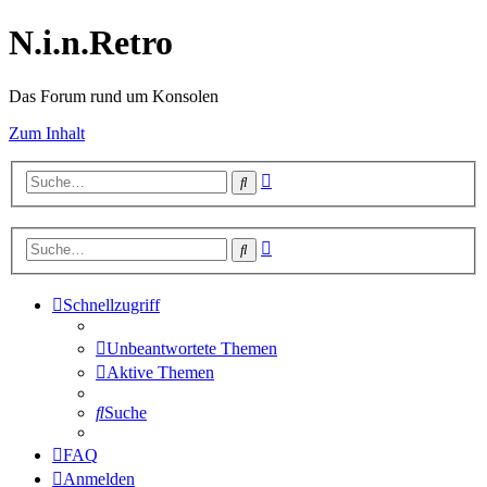
N.i.n.Retro
Das Forum rund um Konsolen
Zum Inhalt
Erweiterte
Suche
Suche
Erweiterte
Suche
Suche
Schnellzugriff
Unbeantwortete Themen
Aktive Themen
Suche
FAQ
Anmelden