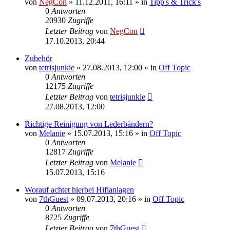
von
NegCon
»
11.12.2011, 16:11
» in
Tipp's & Trick's
0
Antworten
20930
Zugriffe
Letzter Beitrag
von
NegCon
17.10.2013, 20:44
Zubehör
von
tetrisjunkie
»
27.08.2013, 12:00
» in
Off Topic
0
Antworten
12175
Zugriffe
Letzter Beitrag
von
tetrisjunkie
27.08.2013, 12:00
Richtige Reinigung von Lederbändern?
von
Melanie
»
15.07.2013, 15:16
» in
Off Topic
0
Antworten
12817
Zugriffe
Letzter Beitrag
von
Melanie
15.07.2013, 15:16
Worauf achtet hierbei Hifianlagen
von
7thGuest
»
09.07.2013, 20:16
» in
Off Topic
0
Antworten
8725
Zugriffe
Letzter Beitrag
von
7thGuest