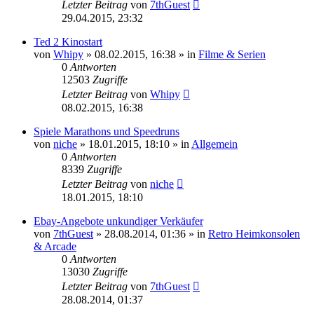
Letzter Beitrag
von
7thGuest
29.04.2015, 23:32
Ted 2 Kinostart
von
Whipy
»
08.02.2015, 16:38
» in
Filme & Serien
0
Antworten
12503
Zugriffe
Letzter Beitrag
von
Whipy
08.02.2015, 16:38
Spiele Marathons und Speedruns
von
niche
»
18.01.2015, 18:10
» in
Allgemein
0
Antworten
8339
Zugriffe
Letzter Beitrag
von
niche
18.01.2015, 18:10
Ebay-Angebote unkundiger Verkäufer
von
7thGuest
»
28.08.2014, 01:36
» in
Retro Heimkonsolen
& Arcade
0
Antworten
13030
Zugriffe
Letzter Beitrag
von
7thGuest
28.08.2014, 01:37