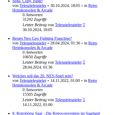
Sega, Copy, Paste!
von
Telespielespieler
»
30.10.2024, 18:05
» in
Retro
Heimkonsolen & Arcade
0
Antworten
31292
Zugriffe
Letzter Beitrag
von
Telespielespieler
30.10.2024, 18:05
Bestes Neo Geo Fighting Franchise?
von
Telespielespieler
»
28.04.2024, 01:36
» in
Retro
Heimkonsolen & Arcade
0
Antworten
10650
Zugriffe
Letzter Beitrag
von
Telespielespieler
28.04.2024, 01:36
Welches soll das 20. NES-Spiel sein?
von
Telespielespieler
»
14.11.2022, 01:00
» in
Retro
Heimkonsolen & Arcade
0
Antworten
15505
Zugriffe
Letzter Beitrag
von
Telespielespieler
14.11.2022, 01:00
8. Retrobörse Saar - Die Retroconvention im Saarland