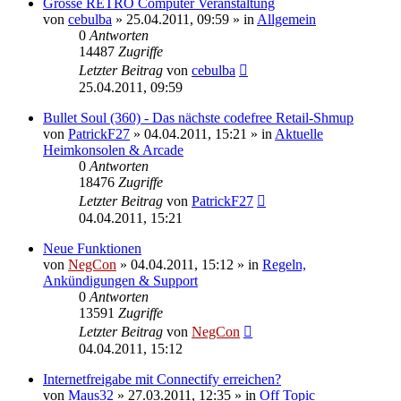
Grosse RETRO Computer Veranstaltung
von
cebulba
»
25.04.2011, 09:59
» in
Allgemein
0
Antworten
14487
Zugriffe
Letzter Beitrag
von
cebulba
25.04.2011, 09:59
Bullet Soul (360) - Das nächste codefree Retail-Shmup
von
PatrickF27
»
04.04.2011, 15:21
» in
Aktuelle
Heimkonsolen & Arcade
0
Antworten
18476
Zugriffe
Letzter Beitrag
von
PatrickF27
04.04.2011, 15:21
Neue Funktionen
von
NegCon
»
04.04.2011, 15:12
» in
Regeln,
Ankündigungen & Support
0
Antworten
13591
Zugriffe
Letzter Beitrag
von
NegCon
04.04.2011, 15:12
Internetfreigabe mit Connectify erreichen?
von
Maus32
»
27.03.2011, 12:35
» in
Off Topic