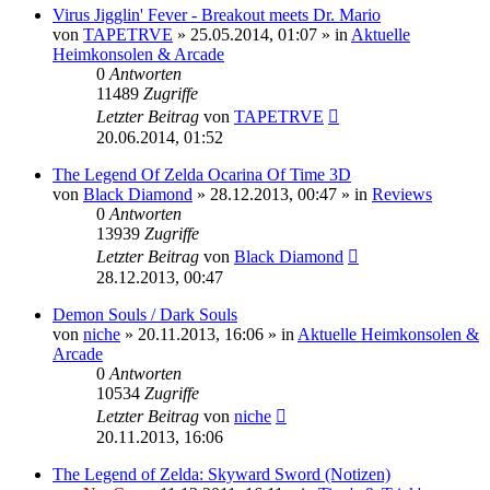
Virus Jigglin' Fever - Breakout meets Dr. Mario
von
TAPETRVE
»
25.05.2014, 01:07
» in
Aktuelle
Heimkonsolen & Arcade
0
Antworten
11489
Zugriffe
Letzter Beitrag
von
TAPETRVE
20.06.2014, 01:52
The Legend Of Zelda Ocarina Of Time 3D
von
Black Diamond
»
28.12.2013, 00:47
» in
Reviews
0
Antworten
13939
Zugriffe
Letzter Beitrag
von
Black Diamond
28.12.2013, 00:47
Demon Souls / Dark Souls
von
niche
»
20.11.2013, 16:06
» in
Aktuelle Heimkonsolen &
Arcade
0
Antworten
10534
Zugriffe
Letzter Beitrag
von
niche
20.11.2013, 16:06
The Legend of Zelda: Skyward Sword (Notizen)