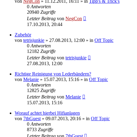
von
NegCon
»
11.12.2011, 16:11
» in
Tipp's & Trick's
0
Antworten
20940
Zugriffe
Letzter Beitrag
von
NegCon
17.10.2013, 20:44
Zubehör
von
tetrisjunkie
»
27.08.2013, 12:00
» in
Off Topic
0
Antworten
12182
Zugriffe
Letzter Beitrag
von
tetrisjunkie
27.08.2013, 12:00
Richtige Reinigung von Lederbändern?
von
Melanie
»
15.07.2013, 15:16
» in
Off Topic
0
Antworten
12825
Zugriffe
Letzter Beitrag
von
Melanie
15.07.2013, 15:16
Worauf achtet hierbei Hifianlagen
von
7thGuest
»
09.07.2013, 20:16
» in
Off Topic
0
Antworten
8733
Zugriffe
Letzter Beitrag
von
7thGuest