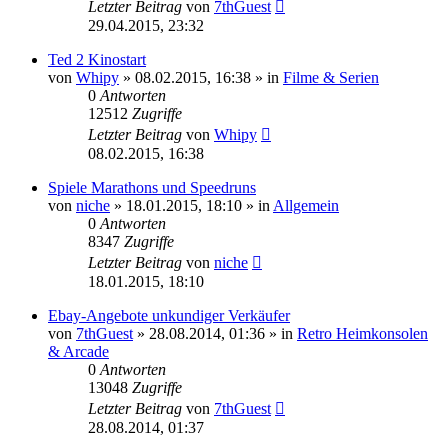
Letzter Beitrag
von
7thGuest
29.04.2015, 23:32
Ted 2 Kinostart
von
Whipy
»
08.02.2015, 16:38
» in
Filme & Serien
0
Antworten
12512
Zugriffe
Letzter Beitrag
von
Whipy
08.02.2015, 16:38
Spiele Marathons und Speedruns
von
niche
»
18.01.2015, 18:10
» in
Allgemein
0
Antworten
8347
Zugriffe
Letzter Beitrag
von
niche
18.01.2015, 18:10
Ebay-Angebote unkundiger Verkäufer
von
7thGuest
»
28.08.2014, 01:36
» in
Retro Heimkonsolen
& Arcade
0
Antworten
13048
Zugriffe
Letzter Beitrag
von
7thGuest
28.08.2014, 01:37