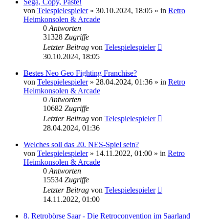
Sega, Copy, Paste!
von
Telespielespieler
»
30.10.2024, 18:05
» in
Retro
Heimkonsolen & Arcade
0
Antworten
31328
Zugriffe
Letzter Beitrag
von
Telespielespieler
30.10.2024, 18:05
Bestes Neo Geo Fighting Franchise?
von
Telespielespieler
»
28.04.2024, 01:36
» in
Retro
Heimkonsolen & Arcade
0
Antworten
10682
Zugriffe
Letzter Beitrag
von
Telespielespieler
28.04.2024, 01:36
Welches soll das 20. NES-Spiel sein?
von
Telespielespieler
»
14.11.2022, 01:00
» in
Retro
Heimkonsolen & Arcade
0
Antworten
15534
Zugriffe
Letzter Beitrag
von
Telespielespieler
14.11.2022, 01:00
8. Retrobörse Saar - Die Retroconvention im Saarland