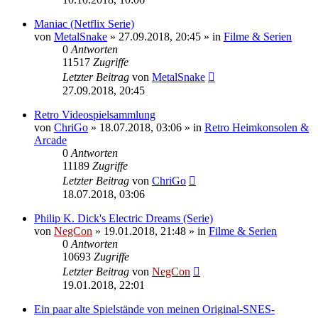
Maniac (Netflix Serie)
von
MetalSnake
»
27.09.2018, 20:45
» in
Filme & Serien
0
Antworten
11517
Zugriffe
Letzter Beitrag
von
MetalSnake
27.09.2018, 20:45
Retro Videospielsammlung
von
ChriGo
»
18.07.2018, 03:06
» in
Retro Heimkonsolen &
Arcade
0
Antworten
11189
Zugriffe
Letzter Beitrag
von
ChriGo
18.07.2018, 03:06
Philip K. Dick's Electric Dreams (Serie)
von
NegCon
»
19.01.2018, 21:48
» in
Filme & Serien
0
Antworten
10693
Zugriffe
Letzter Beitrag
von
NegCon
19.01.2018, 22:01
Ein paar alte Spielstände von meinen Original-SNES-