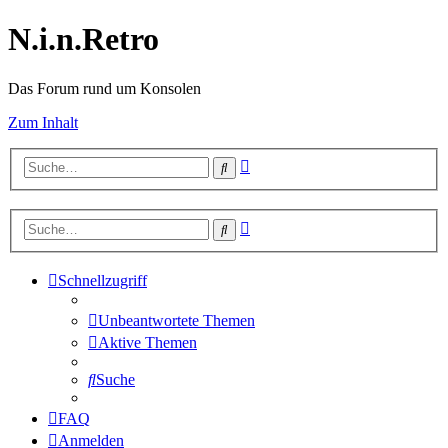
N.i.n.Retro
Das Forum rund um Konsolen
Zum Inhalt
Erweiterte
Suche
Suche
Erweiterte
Suche
Suche
Schnellzugriff
Unbeantwortete Themen
Aktive Themen
Suche
FAQ
Anmelden