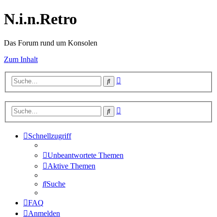
N.i.n.Retro
Das Forum rund um Konsolen
Zum Inhalt
Erweiterte
Suche
Suche
Erweiterte
Suche
Suche
Schnellzugriff
Unbeantwortete Themen
Aktive Themen
Suche
FAQ
Anmelden