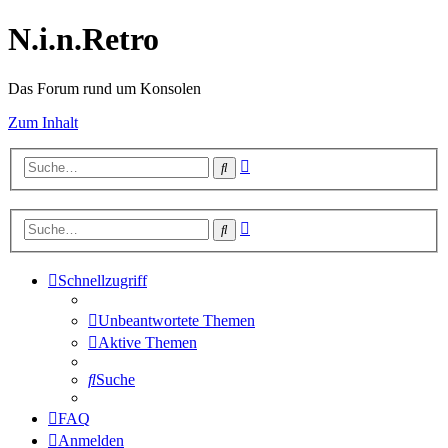
N.i.n.Retro
Das Forum rund um Konsolen
Zum Inhalt
Erweiterte
Suche
Suche
Erweiterte
Suche
Suche
Schnellzugriff
Unbeantwortete Themen
Aktive Themen
Suche
FAQ
Anmelden