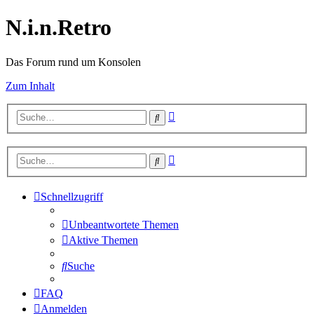
N.i.n.Retro
Das Forum rund um Konsolen
Zum Inhalt
Erweiterte
Suche
Suche
Erweiterte
Suche
Suche
Schnellzugriff
Unbeantwortete Themen
Aktive Themen
Suche
FAQ
Anmelden