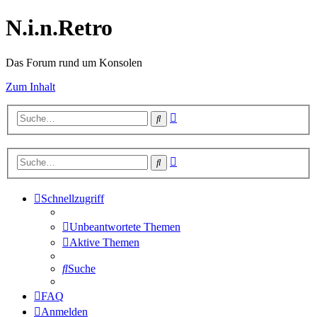
N.i.n.Retro
Das Forum rund um Konsolen
Zum Inhalt
Erweiterte
Suche
Suche
Erweiterte
Suche
Suche
Schnellzugriff
Unbeantwortete Themen
Aktive Themen
Suche
FAQ
Anmelden