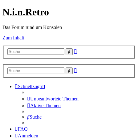
N.i.n.Retro
Das Forum rund um Konsolen
Zum Inhalt
Erweiterte
Suche
Suche
Erweiterte
Suche
Suche
Schnellzugriff
Unbeantwortete Themen
Aktive Themen
Suche
FAQ
Anmelden