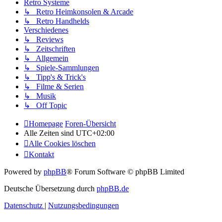
Retro Systeme
↳ Retro Heimkonsolen & Arcade
↳ Retro Handhelds
Verschiedenes
↳ Reviews
↳ Zeitschriften
↳ Allgemein
↳ Spiele-Sammlungen
↳ Tipp's & Trick's
↳ Filme & Serien
↳ Musik
↳ Off Topic
Homepage
Foren-Übersicht
Alle Zeiten sind
UTC+02:00
Alle Cookies löschen
Kontakt
Powered by
phpBB
® Forum Software © phpBB Limited
Deutsche Übersetzung durch
phpBB.de
Datenschutz
|
Nutzungsbedingungen