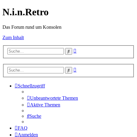
N.i.n.Retro
Das Forum rund um Konsolen
Zum Inhalt
Erweiterte
Suche
Suche
Erweiterte
Suche
Suche
Schnellzugriff
Unbeantwortete Themen
Aktive Themen
Suche
FAQ
Anmelden