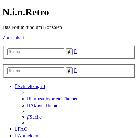
N.i.n.Retro
Das Forum rund um Konsolen
Zum Inhalt
Erweiterte
Suche
Suche
Erweiterte
Suche
Suche
Schnellzugriff
Unbeantwortete Themen
Aktive Themen
Suche
FAQ
Anmelden