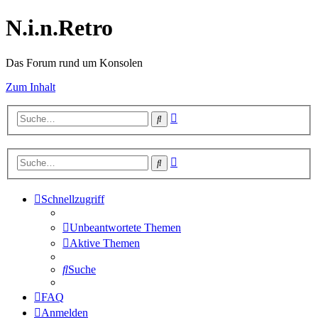
N.i.n.Retro
Das Forum rund um Konsolen
Zum Inhalt
Erweiterte
Suche
Suche
Erweiterte
Suche
Suche
Schnellzugriff
Unbeantwortete Themen
Aktive Themen
Suche
FAQ
Anmelden