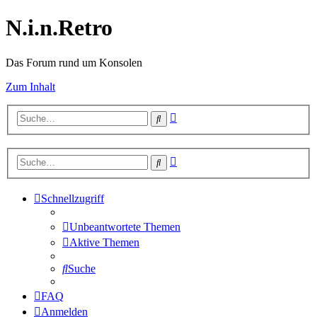
N.i.n.Retro
Das Forum rund um Konsolen
Zum Inhalt
Erweiterte
Suche
Suche
Erweiterte
Suche
Suche
Schnellzugriff
Unbeantwortete Themen
Aktive Themen
Suche
FAQ
Anmelden