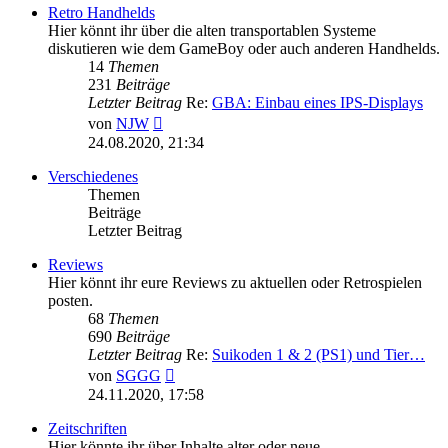
Retro Handhelds
Hier könnt ihr über die alten transportablen Systeme
diskutieren wie dem GameBoy oder auch anderen Handhelds.
14
Themen
231
Beiträge
Letzter Beitrag
Re:
GBA: Einbau eines IPS-Displays
Neuester
von
NJW
Beitrag
24.08.2020, 21:34
Verschiedenes
Themen
Beiträge
Letzter Beitrag
Reviews
Hier könnt ihr eure Reviews zu aktuellen oder Retrospielen
posten.
68
Themen
690
Beiträge
Letzter Beitrag
Re:
Suikoden 1 & 2 (PS1) und Tier…
Neuester
von
SGGG
Beitrag
24.11.2020, 17:58
Zeitschriften
Hier könnte ihr über Inhalte alter oder neue