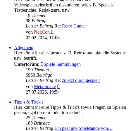
Videospielezeitschriften diskutieren, wie z.B. Specials,
Testberichte, Redakteure, usw.
19
Themen
98
Beiträge
Letzter Beitrag
Re:
Retro Gamer
Neuester
von
NegCon
Beitrag
02.02.2024, 11:08
Allgemein
Hier könnt ihr alles posten z. B. Retro- und aktuelle Systeme
usw. betrifft.
Unterforum:
Spiele-Sammlungen
199
Themen
6960
Beiträge
Letzter Beitrag
Re:
zuletzt durchgespielt
Neuester
von
MetalSnake
Beitrag
27.07.2026, 19:54
Tipp's & Trick's
Hier könnt ihr eure Tipp's & Trick's sowie Fragen zu Spielen
posten, egal ob retro oder top-aktuell.
25
Themen
189
Beiträge
Letzter Beitrag
Ein paar alte Spielstände von…