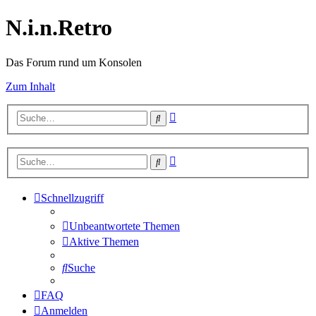
N.i.n.Retro
Das Forum rund um Konsolen
Zum Inhalt
Erweiterte
Suche
Suche
Erweiterte
Suche
Suche
Schnellzugriff
Unbeantwortete Themen
Aktive Themen
Suche
FAQ
Anmelden