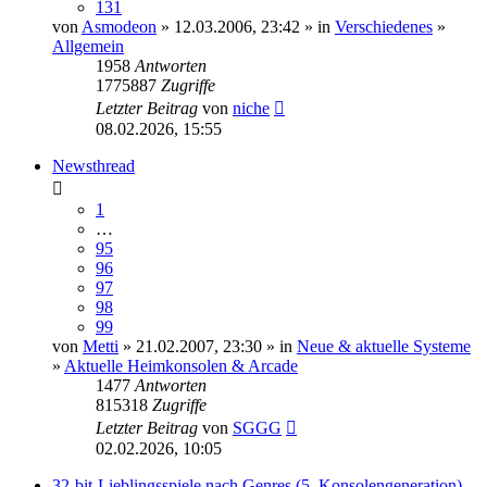
131
von
Asmodeon
» 12.03.2006, 23:42 » in
Verschiedenes
»
Allgemein
1958
Antworten
1775887
Zugriffe
Letzter Beitrag
von
niche
08.02.2026, 15:55
Newsthread
1
…
95
96
97
98
99
von
Metti
» 21.02.2007, 23:30 » in
Neue & aktuelle Systeme
»
Aktuelle Heimkonsolen & Arcade
1477
Antworten
815318
Zugriffe
Letzter Beitrag
von
SGGG
02.02.2026, 10:05
32-bit-Lieblingsspiele nach Genres (5. Konsolengeneration)