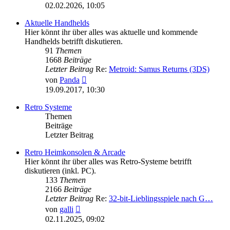
Beitrag
02.02.2026, 10:05
Aktuelle Handhelds
Hier könnt ihr über alles was aktuelle und kommende
Handhelds betrifft diskutieren.
91
Themen
1668
Beiträge
Letzter Beitrag
Re:
Metroid: Samus Returns (3DS)
Neuester
von
Panda
Beitrag
19.09.2017, 10:30
Retro Systeme
Themen
Beiträge
Letzter Beitrag
Retro Heimkonsolen & Arcade
Hier könnt ihr über alles was Retro-Systeme betrifft
diskutieren (inkl. PC).
133
Themen
2166
Beiträge
Letzter Beitrag
Re:
32-bit-Lieblingsspiele nach G…
Neuester
von
galli
Beitrag
02.11.2025, 09:02