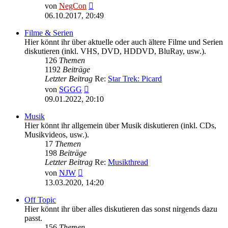
Neuester
von
NegCon
Beitrag
06.10.2017, 20:49
Filme & Serien
Hier könnt ihr über aktuelle oder auch ältere Filme und Serien
diskutieren (inkl. VHS, DVD, HDDVD, BluRay, usw.).
126
Themen
1192
Beiträge
Letzter Beitrag
Re:
Star Trek: Picard
Neuester
von
SGGG
Beitrag
09.01.2022, 20:10
Musik
Hier könnt ihr allgemein über Musik diskutieren (inkl. CDs,
Musikvideos, usw.).
17
Themen
198
Beiträge
Letzter Beitrag
Re:
Musikthread
Neuester
von
NJW
Beitrag
13.03.2020, 14:20
Off Topic
Hier könnt ihr über alles diskutieren das sonst nirgends dazu
passt.
156
Themen