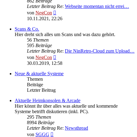
862
Beiträge
Letzter Beitrag
Re:
Webseite momentan nicht errei…
Neuester
von
NegCon
Beitrag
10.11.2021, 22:26
Scans & Co.
Hier dreht sich alles um Scans und was dazu gehört.
56
Themen
595
Beiträge
Letzter Beitrag
Re:
Die NinRetro-Cloud zum Upload…
Neuester
von
NegCon
Beitrag
30.03.2019, 12:58
Neue & aktuelle Systeme
Themen
Beiträge
Letzter Beitrag
Aktuelle Heimkonsolen & Arcade
Hier könnt ihr über alles was aktuelle und kommende
Systeme betrifft diskutieren (inkl. PC).
295
Themen
8994
Beiträge
Letzter Beitrag
Re:
Newsthread
Neuester
von
SGGG