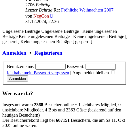
2706
Beiträge
Letzter Beitrag
Re:
Fröhliche Weihnachten 2007
Neuester
von
NegCon
Beitrag
31.12.2024, 22:36
Ungelesene Beiträge
Ungelesene Beiträge
Keine ungelesenen
Beiträge
Keine ungelesenen Beiträge
Keine ungelesenen Beiträge [
gesperrt ]
Keine ungelesenen Beiträge [ gesperrt ]
Anmelden
•
Registrieren
Benutzername:
Passwort:
Ich habe mein Passwort vergessen
|
Angemeldet bleiben
Wer war da?
Insgesamt waren
2368
Besucher online :: 1 sichtbares Mitglied, 0
unsichtbare Mitglieder, 4 Bots und 2363 Gäste (basierend auf den
heutigen Besuchern)
Der Besucherrekord liegt bei
607151
Besuchern, die am Sa 11. Okt
2025 online waren.