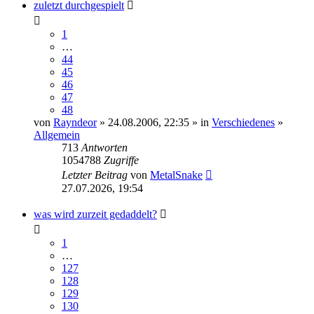
zuletzt durchgespielt
1
…
44
45
46
47
48
von
Rayndeor
» 24.08.2006, 22:35 » in
Verschiedenes
»
Allgemein
713
Antworten
1054788
Zugriffe
Letzter Beitrag
von
MetalSnake
27.07.2026, 19:54
was wird zurzeit gedaddelt?
1
…
127
128
129
130