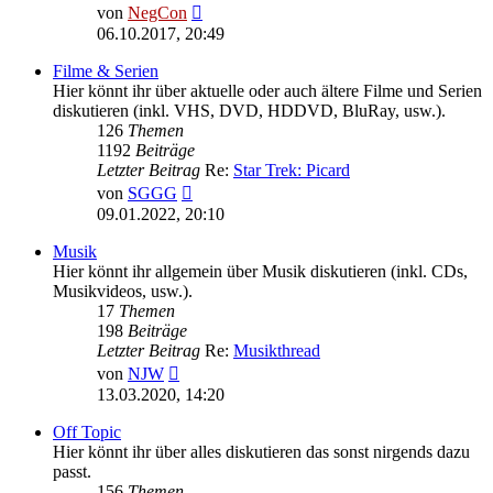
Neuester
von
NegCon
Beitrag
06.10.2017, 20:49
Filme & Serien
Hier könnt ihr über aktuelle oder auch ältere Filme und Serien
diskutieren (inkl. VHS, DVD, HDDVD, BluRay, usw.).
126
Themen
1192
Beiträge
Letzter Beitrag
Re:
Star Trek: Picard
Neuester
von
SGGG
Beitrag
09.01.2022, 20:10
Musik
Hier könnt ihr allgemein über Musik diskutieren (inkl. CDs,
Musikvideos, usw.).
17
Themen
198
Beiträge
Letzter Beitrag
Re:
Musikthread
Neuester
von
NJW
Beitrag
13.03.2020, 14:20
Off Topic
Hier könnt ihr über alles diskutieren das sonst nirgends dazu
passt.
156
Themen