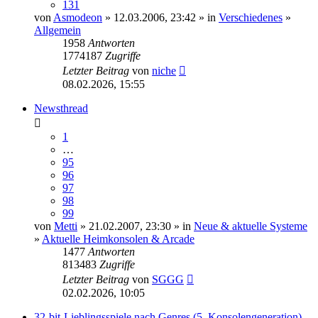
131
von
Asmodeon
» 12.03.2006, 23:42 » in
Verschiedenes
»
Allgemein
1958
Antworten
1774187
Zugriffe
Letzter Beitrag
von
niche
08.02.2026, 15:55
Newsthread
1
…
95
96
97
98
99
von
Metti
» 21.02.2007, 23:30 » in
Neue & aktuelle Systeme
»
Aktuelle Heimkonsolen & Arcade
1477
Antworten
813483
Zugriffe
Letzter Beitrag
von
SGGG
02.02.2026, 10:05
32-bit-Lieblingsspiele nach Genres (5. Konsolengeneration)