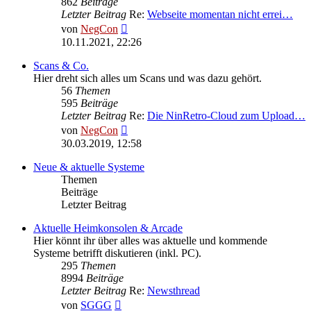
862
Beiträge
Letzter Beitrag
Re:
Webseite momentan nicht errei…
Neuester
von
NegCon
Beitrag
10.11.2021, 22:26
Scans & Co.
Hier dreht sich alles um Scans und was dazu gehört.
56
Themen
595
Beiträge
Letzter Beitrag
Re:
Die NinRetro-Cloud zum Upload…
Neuester
von
NegCon
Beitrag
30.03.2019, 12:58
Neue & aktuelle Systeme
Themen
Beiträge
Letzter Beitrag
Aktuelle Heimkonsolen & Arcade
Hier könnt ihr über alles was aktuelle und kommende
Systeme betrifft diskutieren (inkl. PC).
295
Themen
8994
Beiträge
Letzter Beitrag
Re:
Newsthread
Neuester
von
SGGG