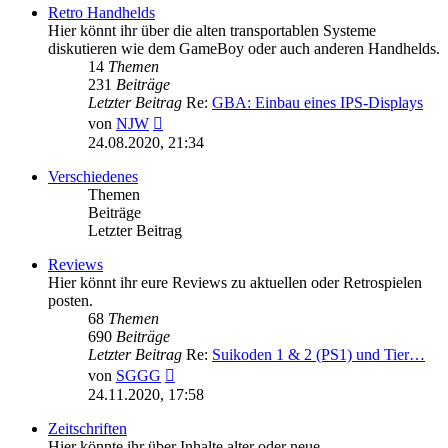
Retro Handhelds
Hier könnt ihr über die alten transportablen Systeme
diskutieren wie dem GameBoy oder auch anderen Handhelds.
14
Themen
231
Beiträge
Letzter Beitrag
Re:
GBA: Einbau eines IPS-Displays
Neuester
von
NJW
Beitrag
24.08.2020, 21:34
Verschiedenes
Themen
Beiträge
Letzter Beitrag
Reviews
Hier könnt ihr eure Reviews zu aktuellen oder Retrospielen
posten.
68
Themen
690
Beiträge
Letzter Beitrag
Re:
Suikoden 1 & 2 (PS1) und Tier…
Neuester
von
SGGG
Beitrag
24.11.2020, 17:58
Zeitschriften
Hier könnte ihr über Inhalte alter oder neue