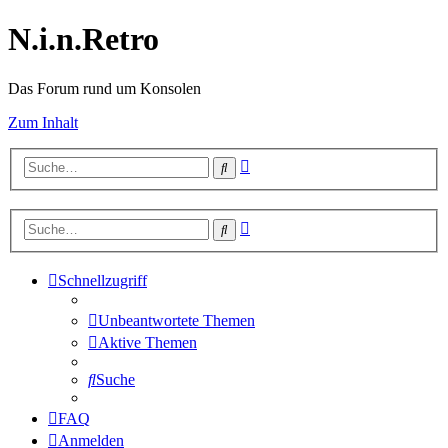
N.i.n.Retro
Das Forum rund um Konsolen
Zum Inhalt
Erweiterte
Suche
Suche
Erweiterte
Suche
Suche
Schnellzugriff
Unbeantwortete Themen
Aktive Themen
Suche
FAQ
Anmelden