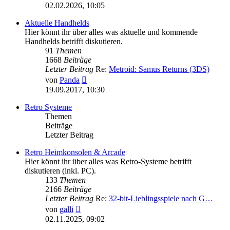
Beitrag
02.02.2026, 10:05
Aktuelle Handhelds
Hier könnt ihr über alles was aktuelle und kommende
Handhelds betrifft diskutieren.
91
Themen
1668
Beiträge
Letzter Beitrag
Re:
Metroid: Samus Returns (3DS)
Neuester
von
Panda
Beitrag
19.09.2017, 10:30
Retro Systeme
Themen
Beiträge
Letzter Beitrag
Retro Heimkonsolen & Arcade
Hier könnt ihr über alles was Retro-Systeme betrifft
diskutieren (inkl. PC).
133
Themen
2166
Beiträge
Letzter Beitrag
Re:
32-bit-Lieblingsspiele nach G…
Neuester
von
galli
Beitrag
02.11.2025, 09:02