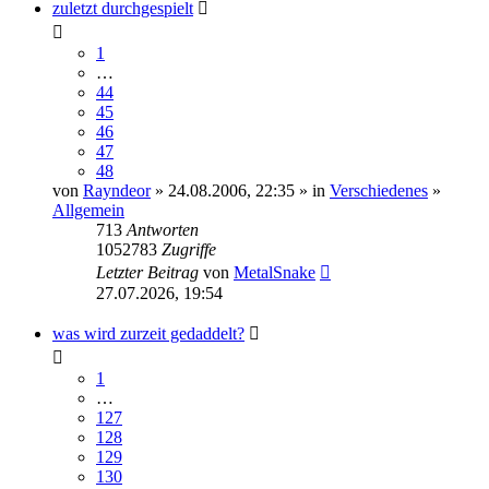
zuletzt durchgespielt
1
…
44
45
46
47
48
von
Rayndeor
» 24.08.2006, 22:35 » in
Verschiedenes
»
Allgemein
713
Antworten
1052783
Zugriffe
Letzter Beitrag
von
MetalSnake
27.07.2026, 19:54
was wird zurzeit gedaddelt?
1
…
127
128
129
130