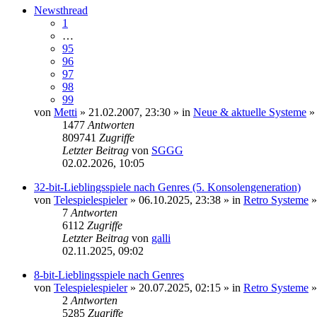
Newsthread
1
…
95
96
97
98
99
von
Metti
» 21.02.2007, 23:30 » in
Neue & aktuelle Systeme
»
1477
Antworten
809741
Zugriffe
Letzter Beitrag
von
SGGG
02.02.2026, 10:05
32-bit-Lieblingsspiele nach Genres (5. Konsolengeneration)
von
Telespielespieler
» 06.10.2025, 23:38 » in
Retro Systeme
7
Antworten
6112
Zugriffe
Letzter Beitrag
von
galli
02.11.2025, 09:02
8-bit-Lieblingsspiele nach Genres
von
Telespielespieler
» 20.07.2025, 02:15 » in
Retro Systeme
2
Antworten
5285
Zugriffe