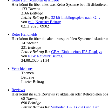
Retro Heimkonsolen & Arcade
Hier könnt ihr über alles was Retro-Systeme betrifft diskutieren
133
Themen
2166
Beiträge
Letzter Beitrag
Re:
32-bit-Lieblingsspiele nach G…
von
galli
Neuester Beitrag
02.11.2025, 09:02
Retro Handhelds
Hier könnt ihr über die alten transportablen Systeme diskuti
14
Themen
231
Beiträge
Letzter Beitrag
Re:
GBA: Einbau eines IPS-Displays
von
NJW
Neuester Beitrag
24.08.2020, 21:34
Verschiedenes
Themen
Beiträge
Letzter Beitrag
Reviews
Hier könnt ihr eure Reviews zu aktuellen oder Retrospielen pos
68
Themen
690
Beiträge
Letzter Beitrag
Re:
Suikoden 1 & 2 (PS1) und Tier…