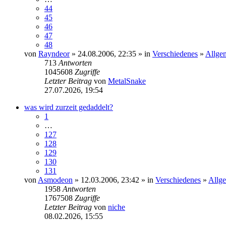
44
45
46
47
48
von
Rayndeor
» 24.08.2006, 22:35 » in
Verschiedenes
»
Allge
713
Antworten
1045608
Zugriffe
Letzter Beitrag
von
MetalSnake
27.07.2026, 19:54
was wird zurzeit gedaddelt?
1
…
127
128
129
130
131
von
Asmodeon
» 12.03.2006, 23:42 » in
Verschiedenes
»
Allg
1958
Antworten
1767508
Zugriffe
Letzter Beitrag
von
niche
08.02.2026, 15:55