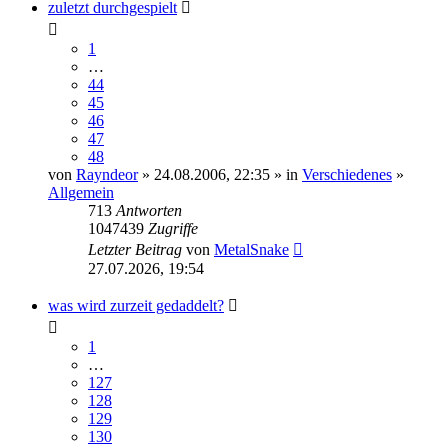
zuletzt durchgespielt
1
…
44
45
46
47
48
von
Rayndeor
» 24.08.2006, 22:35 » in
Verschiedenes
»
Allgemein
713
Antworten
1047439
Zugriffe
Letzter Beitrag
von
MetalSnake
27.07.2026, 19:54
was wird zurzeit gedaddelt?
1
…
127
128
129
130