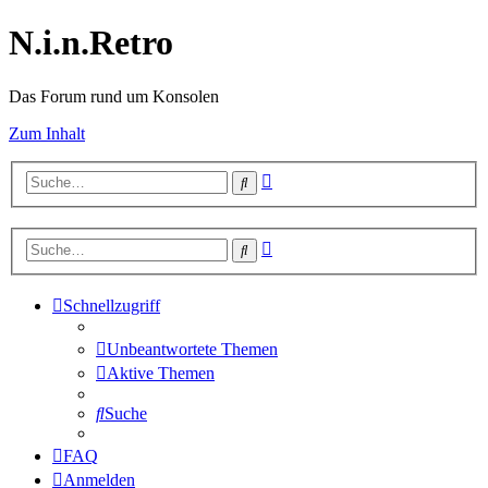
N.i.n.Retro
Das Forum rund um Konsolen
Zum Inhalt
Erweiterte
Suche
Suche
Erweiterte
Suche
Suche
Schnellzugriff
Unbeantwortete Themen
Aktive Themen
Suche
FAQ
Anmelden