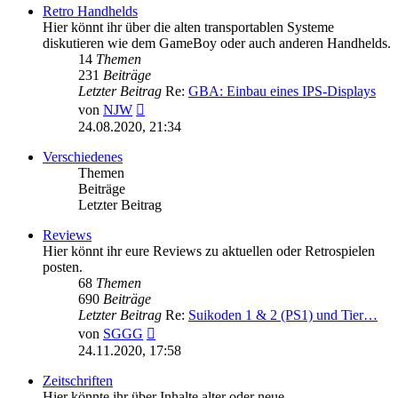
Retro Handhelds
Hier könnt ihr über die alten transportablen Systeme
diskutieren wie dem GameBoy oder auch anderen Handhelds.
14
Themen
231
Beiträge
Letzter Beitrag
Re:
GBA: Einbau eines IPS-Displays
Neuester
von
NJW
Beitrag
24.08.2020, 21:34
Verschiedenes
Themen
Beiträge
Letzter Beitrag
Reviews
Hier könnt ihr eure Reviews zu aktuellen oder Retrospielen
posten.
68
Themen
690
Beiträge
Letzter Beitrag
Re:
Suikoden 1 & 2 (PS1) und Tier…
Neuester
von
SGGG
Beitrag
24.11.2020, 17:58
Zeitschriften
Hier könnte ihr über Inhalte alter oder neue