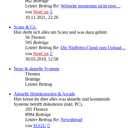
862
Beiträge
Letzter Beitrag
Re:
Webseite momentan nicht errei…
Neuester
von
NegCon
Beitrag
10.11.2021, 22:26
Scans & Co.
Hier dreht sich alles um Scans und was dazu gehört.
56
Themen
595
Beiträge
Letzter Beitrag
Re:
Die NinRetro-Cloud zum Upload…
Neuester
von
NegCon
Beitrag
30.03.2019, 12:58
Neue & aktuelle Systeme
Themen
Beiträge
Letzter Beitrag
Aktuelle Heimkonsolen & Arcade
Hier könnt ihr über alles was aktuelle und kommende
Systeme betrifft diskutieren (inkl. PC).
295
Themen
8994
Beiträge
Letzter Beitrag
Re:
Newsthread
Neuester
von
SGGG