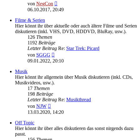
Neuester
von
NegCon
Beitrag
06.10.2017, 20:49
Filme & Serien
Hier könnt ihr über aktuelle oder auch ältere Filme und Serien
diskutieren (inkl. VHS, DVD, HDDVD, BluRay, usw.).
126
Themen
1192
Beiträge
Letzter Beitrag
Re:
Star Trek: Picard
Neuester
von
SGGG
Beitrag
09.01.2022, 20:10
Musik
Hier könnt ihr allgemein über Musik diskutieren (inkl. CDs,
Musikvideos, usw.).
17
Themen
198
Beiträge
Letzter Beitrag
Re:
Musikthread
Neuester
von
NJW
Beitrag
13.03.2020, 14:20
Off Topic
Hier könnt ihr über alles diskutieren das sonst nirgends dazu
passt.
156
Themen