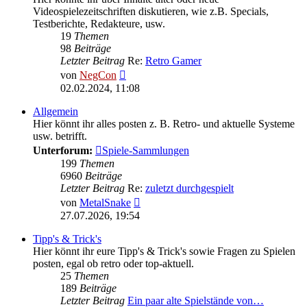
Videospielezeitschriften diskutieren, wie z.B. Specials,
Testberichte, Redakteure, usw.
19
Themen
98
Beiträge
Letzter Beitrag
Re:
Retro Gamer
Neuester
von
NegCon
Beitrag
02.02.2024, 11:08
Allgemein
Hier könnt ihr alles posten z. B. Retro- und aktuelle Systeme
usw. betrifft.
Unterforum:
Spiele-Sammlungen
199
Themen
6960
Beiträge
Letzter Beitrag
Re:
zuletzt durchgespielt
Neuester
von
MetalSnake
Beitrag
27.07.2026, 19:54
Tipp's & Trick's
Hier könnt ihr eure Tipp's & Trick's sowie Fragen zu Spielen
posten, egal ob retro oder top-aktuell.
25
Themen
189
Beiträge
Letzter Beitrag
Ein paar alte Spielstände von…