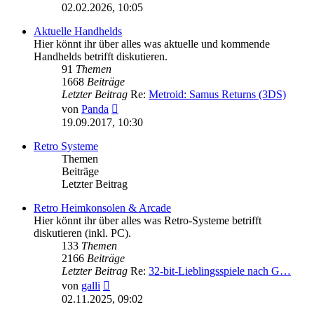
Beitrag
02.02.2026, 10:05
Aktuelle Handhelds
Hier könnt ihr über alles was aktuelle und kommende
Handhelds betrifft diskutieren.
91
Themen
1668
Beiträge
Letzter Beitrag
Re:
Metroid: Samus Returns (3DS)
Neuester
von
Panda
Beitrag
19.09.2017, 10:30
Retro Systeme
Themen
Beiträge
Letzter Beitrag
Retro Heimkonsolen & Arcade
Hier könnt ihr über alles was Retro-Systeme betrifft
diskutieren (inkl. PC).
133
Themen
2166
Beiträge
Letzter Beitrag
Re:
32-bit-Lieblingsspiele nach G…
Neuester
von
galli
Beitrag
02.11.2025, 09:02