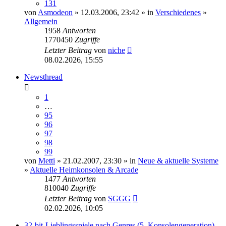
131
von
Asmodeon
» 12.03.2006, 23:42 » in
Verschiedenes
»
Allgemein
1958
Antworten
1770450
Zugriffe
Letzter Beitrag
von
niche
08.02.2026, 15:55
Newsthread
1
…
95
96
97
98
99
von
Metti
» 21.02.2007, 23:30 » in
Neue & aktuelle Systeme
»
Aktuelle Heimkonsolen & Arcade
1477
Antworten
810040
Zugriffe
Letzter Beitrag
von
SGGG
02.02.2026, 10:05
32-bit-Lieblingsspiele nach Genres (5. Konsolengeneration)