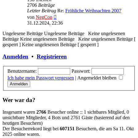
2706
Beiträge
Letzter Beitrag
Re:
Fröhliche Weihnachten 2007
Neuester
von
NegCon
Beitrag
31.12.2024, 22:36
Ungelesene Beiträge
Ungelesene Beiträge
Keine ungelesenen
Beiträge
Keine ungelesenen Beiträge
Keine ungelesenen Beiträge [
gesperrt ]
Keine ungelesenen Beiträge [ gesperrt ]
Anmelden
•
Registrieren
Benutzername:
Passwort:
Ich habe mein Passwort vergessen
|
Angemeldet bleiben
Wer war da?
Insgesamt waren
2766
Besucher online :: 1 sichtbares Mitglied, 0
unsichtbare Mitglieder, 4 Bots und 2761 Gäste (basierend auf den
heutigen Besuchern)
Der Besucherrekord liegt bei
607151
Besuchern, die am Sa 11. Okt
2025 online waren.