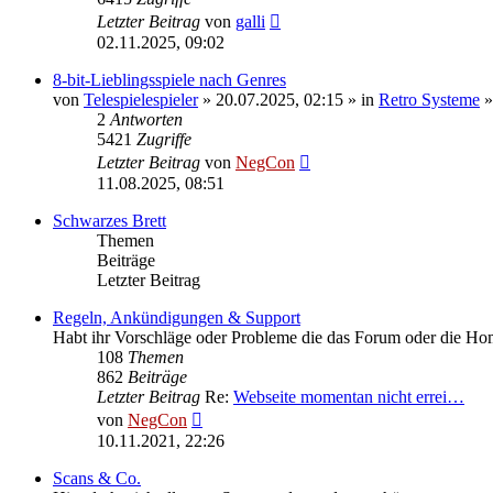
Letzter Beitrag
von
galli
02.11.2025, 09:02
8-bit-Lieblingsspiele nach Genres
von
Telespielespieler
» 20.07.2025, 02:15 » in
Retro Systeme
2
Antworten
5421
Zugriffe
Letzter Beitrag
von
NegCon
11.08.2025, 08:51
Schwarzes Brett
Themen
Beiträge
Letzter Beitrag
Regeln, Ankündigungen & Support
Habt ihr Vorschläge oder Probleme die das Forum oder die Home
108
Themen
862
Beiträge
Letzter Beitrag
Re:
Webseite momentan nicht errei…
Neuester
von
NegCon
Beitrag
10.11.2021, 22:26
Scans & Co.