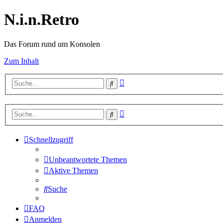
N.i.n.Retro
Das Forum rund um Konsolen
Zum Inhalt
Erweiterte
Suche
Suche
Erweiterte
Suche
Suche
Schnellzugriff
Unbeantwortete Themen
Aktive Themen
Suche
FAQ
Anmelden