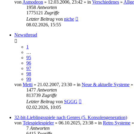
von
Asmodeon
» 12.03.2006, 23:42 » in
Verschiedenes
»
Allg
1958
Antworten
1775121
Zugriffe
Letzter Beitrag
von
niche
08.02.2026, 15:55
Newsthread
1
…
95
96
97
98
99
von
Metti
» 21.02.2007, 23:30 » in
Neue & aktuelle Systeme
»
1477
Antworten
813739
Zugriffe
Letzter Beitrag
von
SGGG
02.02.2026, 10:05
32-bit-Lieblingsspiele nach Genres (5. Konsolengeneration)
von
Telespielespieler
» 06.10.2025, 23:38 » in
Retro Systeme
7
Antworten
6415
Zugriffe