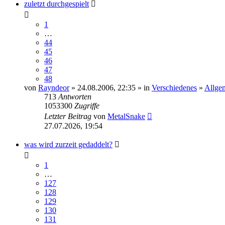
zuletzt durchgespielt
1
…
44
45
46
47
48
von
Rayndeor
» 24.08.2006, 22:35 » in
Verschiedenes
»
Allge
713
Antworten
1053300
Zugriffe
Letzter Beitrag
von
MetalSnake
27.07.2026, 19:54
was wird zurzeit gedaddelt?
1
…
127
128
129
130
131