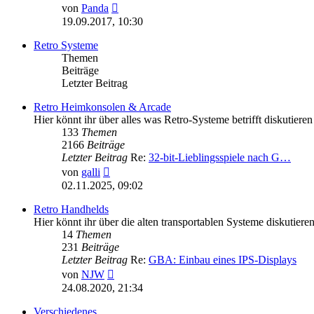
Neuester
von
Panda
Beitrag
19.09.2017, 10:30
Retro Systeme
Themen
Beiträge
Letzter Beitrag
Retro Heimkonsolen & Arcade
Hier könnt ihr über alles was Retro-Systeme betrifft diskutieren
133
Themen
2166
Beiträge
Letzter Beitrag
Re:
32-bit-Lieblingsspiele nach G…
Neuester
von
galli
Beitrag
02.11.2025, 09:02
Retro Handhelds
Hier könnt ihr über die alten transportablen Systeme diskuti
14
Themen
231
Beiträge
Letzter Beitrag
Re:
GBA: Einbau eines IPS-Displays
Neuester
von
NJW
Beitrag
24.08.2020, 21:34
Verschiedenes