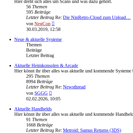
Hier dreht sich alles um Scans und was dazu gehört.
56
Themen
595
Beiträge
Letzter Beitrag
Re:
Die NinRetro-Cloud zum Upload…
Neuester
von
NegCon
Beitrag
30.03.2019, 12:58
Neue & aktuelle Systeme
Themen
Beiträge
Letzter Beitrag
Aktuelle Heimkonsolen & Arcade
Hier könnt ihr über alles was aktuelle und kommende Systeme bet
295
Themen
8994
Beiträge
Letzter Beitrag
Re:
Newsthread
Neuester
von
SGGG
Beitrag
02.02.2026, 10:05
Aktuelle Handhelds
Hier könnt ihr über alles was aktuelle und kommende Handhelds 
91
Themen
1668
Beiträge
Letzter Beitrag
Re:
Metroid: Samus Returns (3DS)