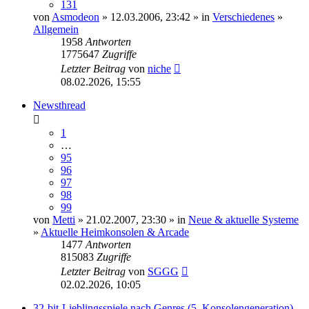
131
von
Asmodeon
» 12.03.2006, 23:42 » in
Verschiedenes
»
Allgemein
1958
Antworten
1775647
Zugriffe
Letzter Beitrag
von
niche
08.02.2026, 15:55
Newsthread
1
…
95
96
97
98
99
von
Metti
» 21.02.2007, 23:30 » in
Neue & aktuelle Systeme
»
Aktuelle Heimkonsolen & Arcade
1477
Antworten
815083
Zugriffe
Letzter Beitrag
von
SGGG
02.02.2026, 10:05
32-bit-Lieblingsspiele nach Genres (5. Konsolengeneration)