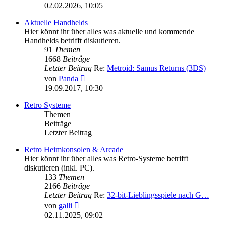
Beitrag
02.02.2026, 10:05
Aktuelle Handhelds
Hier könnt ihr über alles was aktuelle und kommende
Handhelds betrifft diskutieren.
91
Themen
1668
Beiträge
Letzter Beitrag
Re:
Metroid: Samus Returns (3DS)
Neuester
von
Panda
Beitrag
19.09.2017, 10:30
Retro Systeme
Themen
Beiträge
Letzter Beitrag
Retro Heimkonsolen & Arcade
Hier könnt ihr über alles was Retro-Systeme betrifft
diskutieren (inkl. PC).
133
Themen
2166
Beiträge
Letzter Beitrag
Re:
32-bit-Lieblingsspiele nach G…
Neuester
von
galli
Beitrag
02.11.2025, 09:02