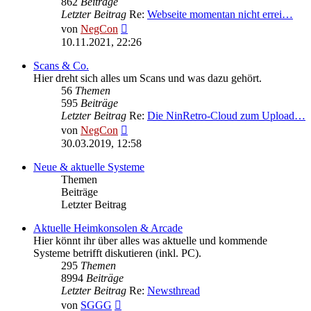
862
Beiträge
Letzter Beitrag
Re:
Webseite momentan nicht errei…
Neuester
von
NegCon
Beitrag
10.11.2021, 22:26
Scans & Co.
Hier dreht sich alles um Scans und was dazu gehört.
56
Themen
595
Beiträge
Letzter Beitrag
Re:
Die NinRetro-Cloud zum Upload…
Neuester
von
NegCon
Beitrag
30.03.2019, 12:58
Neue & aktuelle Systeme
Themen
Beiträge
Letzter Beitrag
Aktuelle Heimkonsolen & Arcade
Hier könnt ihr über alles was aktuelle und kommende
Systeme betrifft diskutieren (inkl. PC).
295
Themen
8994
Beiträge
Letzter Beitrag
Re:
Newsthread
Neuester
von
SGGG