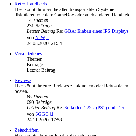
Retro Handhelds
Hier könnt ihr über die alten transportablen Systeme
diskutieren wie dem GameBoy oder auch anderen Handhelds.
14
Themen
231
Beiträge
Letzter Beitrag
Re:
GBA: Einbau eines IPS-Displays
Neuester
von
NJW
Beitrag
24.08.2020, 21:34
Verschiedenes
Themen
Beiträge
Letzter Beitrag
Reviews
Hier könnt ihr eure Reviews zu aktuellen oder Retrospielen
posten.
68
Themen
690
Beiträge
Letzter Beitrag
Re:
Suikoden 1 & 2 (PS1) und Tier…
Neuester
von
SGGG
Beitrag
24.11.2020, 17:58
Zeitschriften
Hier könnte ihr über Inhalte alter oder neue