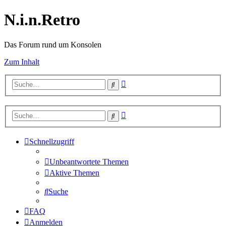
N.i.n.Retro
Das Forum rund um Konsolen
Zum Inhalt
Erweiterte
Suche
Suche
Erweiterte
Suche
Suche
Schnellzugriff
Unbeantwortete Themen
Aktive Themen
Suche
FAQ
Anmelden