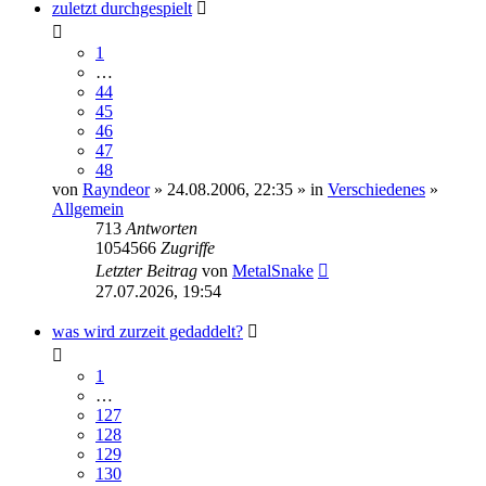
zuletzt durchgespielt
1
…
44
45
46
47
48
von
Rayndeor
» 24.08.2006, 22:35 » in
Verschiedenes
»
Allgemein
713
Antworten
1054566
Zugriffe
Letzter Beitrag
von
MetalSnake
27.07.2026, 19:54
was wird zurzeit gedaddelt?
1
…
127
128
129
130