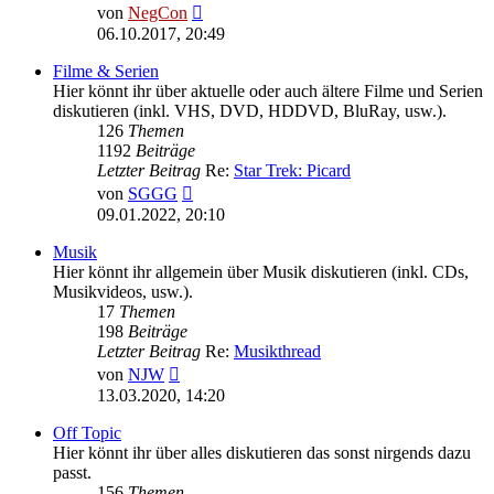
Neuester
von
NegCon
Beitrag
06.10.2017, 20:49
Filme & Serien
Hier könnt ihr über aktuelle oder auch ältere Filme und Serien
diskutieren (inkl. VHS, DVD, HDDVD, BluRay, usw.).
126
Themen
1192
Beiträge
Letzter Beitrag
Re:
Star Trek: Picard
Neuester
von
SGGG
Beitrag
09.01.2022, 20:10
Musik
Hier könnt ihr allgemein über Musik diskutieren (inkl. CDs,
Musikvideos, usw.).
17
Themen
198
Beiträge
Letzter Beitrag
Re:
Musikthread
Neuester
von
NJW
Beitrag
13.03.2020, 14:20
Off Topic
Hier könnt ihr über alles diskutieren das sonst nirgends dazu
passt.
156
Themen