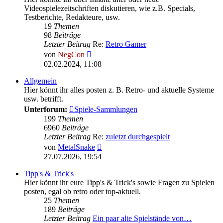
Videospielezeitschriften diskutieren, wie z.B. Specials,
Testberichte, Redakteure, usw.
19
Themen
98
Beiträge
Letzter Beitrag
Re:
Retro Gamer
Neuester
von
NegCon
Beitrag
02.02.2024, 11:08
Allgemein
Hier könnt ihr alles posten z. B. Retro- und aktuelle Systeme
usw. betrifft.
Unterforum:
Spiele-Sammlungen
199
Themen
6960
Beiträge
Letzter Beitrag
Re:
zuletzt durchgespielt
Neuester
von
MetalSnake
Beitrag
27.07.2026, 19:54
Tipp's & Trick's
Hier könnt ihr eure Tipp's & Trick's sowie Fragen zu Spielen
posten, egal ob retro oder top-aktuell.
25
Themen
189
Beiträge
Letzter Beitrag
Ein paar alte Spielstände von…