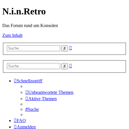
N.i.n.Retro
Das Forum rund um Konsolen
Zum Inhalt
Erweiterte
Suche
Suche
Erweiterte
Suche
Suche
Schnellzugriff
Unbeantwortete Themen
Aktive Themen
Suche
FAQ
Anmelden